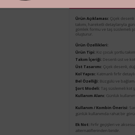
Ürün Açıklaması
Ürün Açıklaması:
Çiçek desenli 
takımı, hareketli detaylarıyla günl
gömlek formu ve taş süslemeli şo
oluşturur.
Ürün Özellikleri:
Ürün Tipi:
Kız çocuk şortlu takı
Takım İçeriği:
Desenli üst ve kot
Üst Tasarımı:
Çiçek desenli, dü
Kol Yapısı:
Katmanlı fırfır detaylı
Bel Özelliği:
Büzgülü ve bağlama
Şort Modeli:
Taş süslemeli kot ş
Kullanım Alanı:
Günlük kullanım
Kullanım / Kombin Önerisi:
San
günlük kullanımda rahat bir görü
Ek Not:
Fırfır geçişleri ve akse
alternatiflerinden biridir.