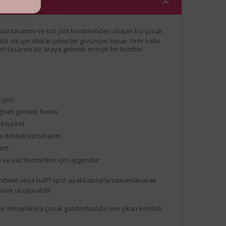
üst tasarımı ve kot şort kombininden oluşan kız çocuk
ük stil için dikkat çekici bir görünüm sunar. Fırfır kollu
rt tasarımı bir araya gelerek enerjik bir kombin
m
 şort
ğmeli gömlek formu
 kısa kol
 detaylı üst tasarım
ort
 ve yaz kombinleri için uygundur
dalet veya hafif spor ayakkabılarla tamamlanarak
nüm oluşturabilir.
suar detaylarıyla çocuk gardırobunda öne çıkan kombin