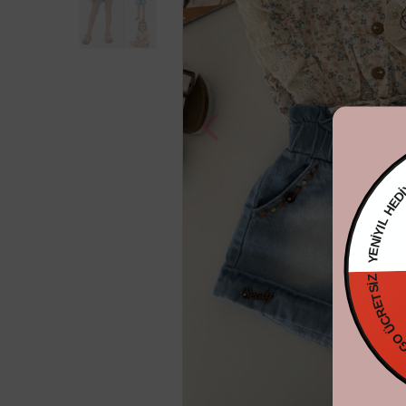
YENİYIL HE
KARGO Ü