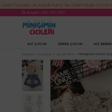
İletişim: 0551 170 4757
KIZ ÇOCUK
ERKEK ÇOCUK
KIZ BEBEK
Miniğimin Cicileri Çi
Anasayfa
Kız Çocuk
Alt Üst Takım