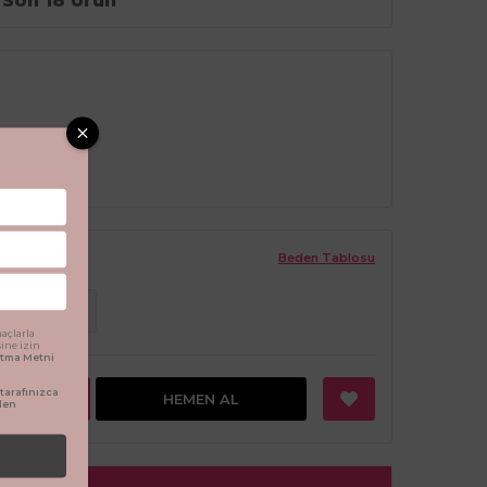
Son 18 Ürün
Beden Tablosu
ş
6 Yaş
açlarla
sine izin
latma Metni
arafınızca
EKLE
HEMEN AL
den