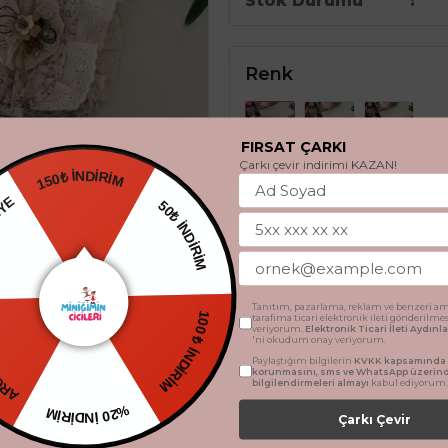
Stok Durumu
Renk
FIRSAT ÇARKI
Çarkı çevir indirimi KAZAN!
150₺ İNDİRİM
50₺ İNDİRİM
DİYE
Beden
3 Yaş
4 Yaş
5 Ya
100 ₺ İNDİRİM
Tanıtım, pazarlama, reklam ve benzeri am
CRETSİZ
tarafıma ticari elektronik ileti gönderilme
veriyorum.
Elektronik Ticari İleti Aydın
'ni okudum onay veriyorum.
Paylaştığım bilgilerin
KVKK kapsamında t
SEPETE 
korunmasını, sms ve WhatsApp üzerin
bilgilendirmeleri almayı
kabul ediyorum.
%20 İNDİRİM
Çarkı Çevir