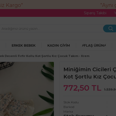
"Aynı gü
Sipariş Takibi
ERKEK BEBEK
KADIN GIYIM
⚡FLAŞ ÜRÜN⚡
çek Desenli Fırfır Kollu Kot Şortlu Kız Çocuk Takım - Krem
Miniğimin Cicileri Ç
Kot Şortlu Kız Çoc
772,50 TL
1.339,
Stok Kodu
Barkod
Marka