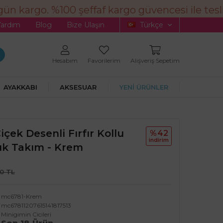
n kargo. %100 şeffaf kargo güvencesi ile tesli
Yardım
Blog
Bize Ulaşın
Türkçe
Hesabım
Favorilerim
Alışveriş Sepetim
AYAKKABI
AKSESUAR
YENİ ÜRÜNLER
içek Desenli Fırfır Kollu
%42
i̇ndi̇ri̇m
uk Takım - Krem
90 TL
mc6781-Krem
mc67811207615141817513
Minigimin Cicileri