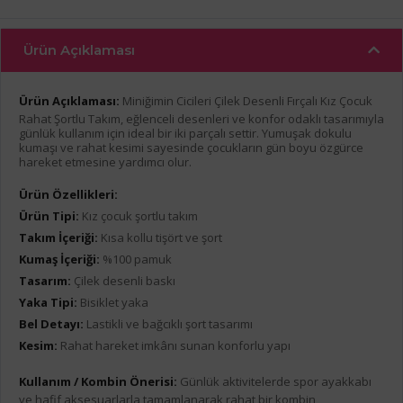
Ürün Açıklaması
Ürün Açıklaması:
Miniğimin Cicileri Çilek Desenli Fırçalı Kız Çocuk
Rahat Şortlu Takım, eğlenceli desenleri ve konfor odaklı tasarımıyla
günlük kullanım için ideal bir iki parçalı settir. Yumuşak dokulu
kumaşı ve rahat kesimi sayesinde çocukların gün boyu özgürce
hareket etmesine yardımcı olur.
Ürün Özellikleri:
Ürün Tipi:
Kız çocuk şortlu takım
Takım İçeriği:
Kısa kollu tişört ve şort
Kumaş İçeriği:
%100 pamuk
Tasarım:
Çilek desenli baskı
Yaka Tipi:
Bisiklet yaka
Bel Detayı:
Lastikli ve bağcıklı şort tasarımı
Kesim:
Rahat hareket imkânı sunan konforlu yapı
Kullanım / Kombin Önerisi:
Günlük aktivitelerde spor ayakkabı
ve hafif aksesuarlarla tamamlanarak rahat bir kombin