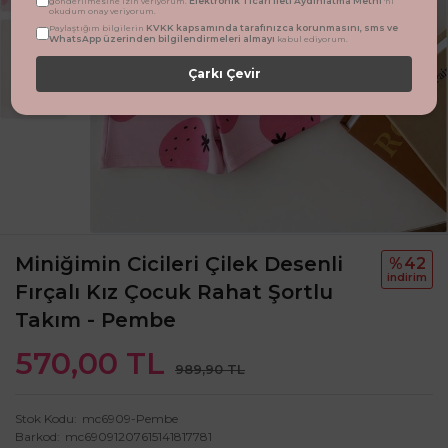
Elektronik Ticari İleti Aydınlatma Metni
gönderilmesine izin veriyorum.
'ni
okudum onay veriyorum.
KVKK kapsamında tarafınızca korunmasını, sms ve
Paylaştığım bilgilerin
WhatsApp üzerinden bilgilendirmeleri almayı
kabul ediyorum.
Çarkı Çevir
Miniğimin Cicileri Çilek Desenli
%42
i̇ndi̇ri̇m
Fırçalı Kız Çocuk Rahat Şortlu
Takım - Pembe
570,00 TL
989,90 TL
Stok Kodu
mc6909-Pembe
Barkod
mc69091207615141817781