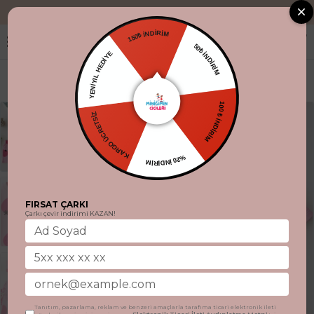
"Aynı gün kargo
150₺ İNDİRİM
50₺ İNDİRİM
YENİYIL HEDİYE
KARGO ÜCRETSİZ
100 ₺ İNDİRİM
%20 İNDİRİM
FIRSAT ÇARKI
Çarkı çevir indirimi KAZAN!
Tanıtım, pazarlama, reklam ve benzeri amaçlarla tarafıma ticari elektronik ileti