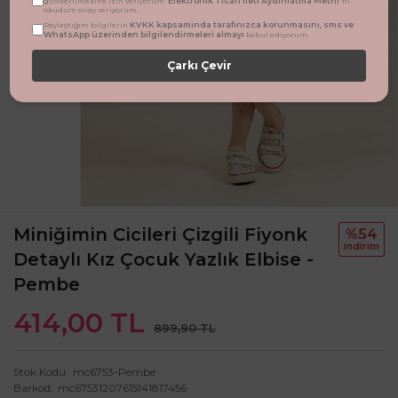
Elektronik Ticari İleti Aydınlatma Metni
gönderilmesine izin veriyorum.
'ni
okudum onay veriyorum.
KVKK kapsamında tarafınızca korunmasını, sms ve
Paylaştığım bilgilerin
WhatsApp üzerinden bilgilendirmeleri almayı
kabul ediyorum.
Çarkı Çevir
Miniğimin Cicileri Çizgili Fiyonk
%54
i̇ndi̇ri̇m
Detaylı Kız Çocuk Yazlık Elbise -
Pembe
414,00 TL
899,90 TL
Stok Kodu
mc6753-Pembe
Barkod
mc67531207615141817456