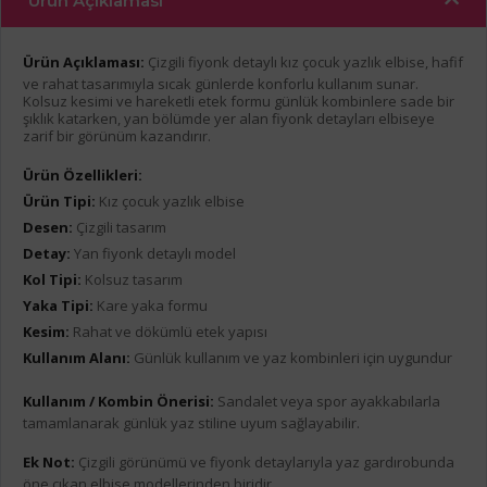
Ürün Açıklaması
Ürün Açıklaması:
Çizgili fiyonk detaylı kız çocuk yazlık elbise, hafif
ve rahat tasarımıyla sıcak günlerde konforlu kullanım sunar.
Kolsuz kesimi ve hareketli etek formu günlük kombinlere sade bir
şıklık katarken, yan bölümde yer alan fiyonk detayları elbiseye
zarif bir görünüm kazandırır.
Ürün Özellikleri:
Ürün Tipi:
Kız çocuk yazlık elbise
Desen:
Çizgili tasarım
Detay:
Yan fiyonk detaylı model
Kol Tipi:
Kolsuz tasarım
Yaka Tipi:
Kare yaka formu
Kesim:
Rahat ve dökümlü etek yapısı
Kullanım Alanı:
Günlük kullanım ve yaz kombinleri için uygundur
Kullanım / Kombin Önerisi:
Sandalet veya spor ayakkabılarla
tamamlanarak günlük yaz stiline uyum sağlayabilir.
Ek Not:
Çizgili görünümü ve fiyonk detaylarıyla yaz gardırobunda
öne çıkan elbise modellerinden biridir.