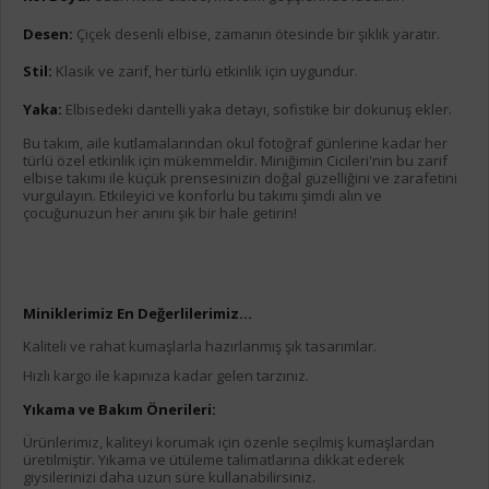
Desen:
Çiçek desenli elbise, zamanın ötesinde bir şıklık yaratır.
Stil:
Klasik ve zarif, her türlü etkinlik için uygundur.
Yaka:
Elbisedeki dantelli yaka detayı, sofistike bir dokunuş ekler.
Bu takım, aile kutlamalarından okul fotoğraf günlerine kadar her
türlü özel etkinlik için mükemmeldir. Miniğimin Cicileri'nin bu zarif
elbise takımı ile küçük prensesinizin doğal güzelliğini ve zarafetini
vurgulayın. Etkileyici ve konforlu bu takımı şimdi alın ve
çocuğunuzun her anını şık bir hale getirin!
Miniklerimiz En Değerlilerimiz...
Kaliteli ve rahat kumaşlarla hazırlanmış şık tasarımlar.
Hızlı kargo ile kapınıza kadar gelen tarzınız.
Yıkama ve Bakım Önerileri:
Ürünlerimiz, kaliteyi korumak için özenle seçilmiş kumaşlardan
üretilmiştir. Yıkama ve ütüleme talimatlarına dikkat ederek
giysilerinizi daha uzun süre kullanabilirsiniz.