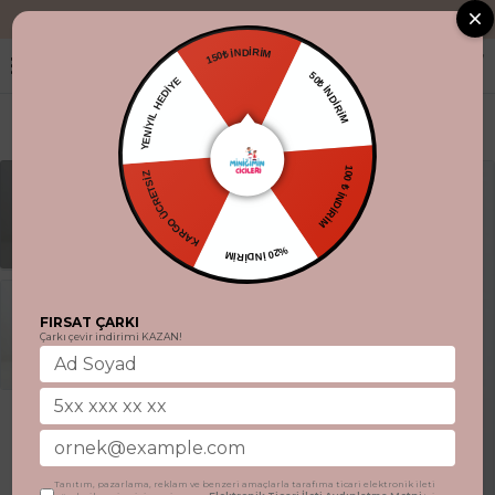
"Aynı gün kargo.
150₺ İNDİRİM
YENİYIL HEDİYE
50₺ İNDİRİM
KARGO ÜCRETSİZ
100 ₺ İNDİRİM
%20 İNDİRİM
FIRSAT ÇARKI
Çarkı çevir indirimi KAZAN!
Tanıtım, pazarlama, reklam ve benzeri amaçlarla tarafıma ticari elektronik ileti