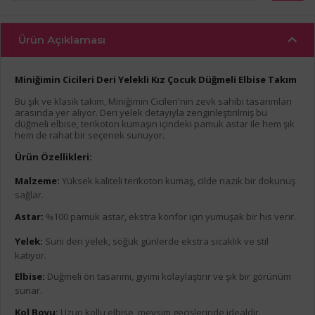
Ürün Açıklaması
Miniğimin Cicileri Deri Yelekli Kız Çocuk Düğmeli Elbise Takım
Bu şık ve klasik takım, Miniğimin Cicileri'nin zevk sahibi tasarımları
arasında yer alıyor. Deri yelek detayıyla zenginleştirilmiş bu
düğmeli elbise, terikoton kumaşın içindeki pamuk astar ile hem şık
hem de rahat bir seçenek sunuyor.
Ürün Özellikleri:
Malzeme:
Yüksek kaliteli terikoton kumaş, cilde nazik bir dokunuş
sağlar.
Astar:
%100 pamuk astar, ekstra konfor için yumuşak bir his verir.
Yelek:
Suni deri yelek, soğuk günlerde ekstra sıcaklık ve stil
katıyor.
Elbise:
Düğmeli ön tasarımı, giyimi kolaylaştırır ve şık bir görünüm
sunar.
Kol Boyu:
Uzun kollu elbise, mevsim geçişlerinde idealdir.