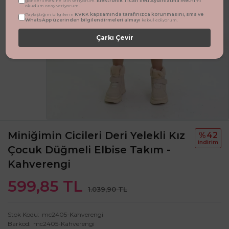
Elektronik Ticari İleti Aydınlatma Metni
gönderilmesine izin veriyorum.
'ni
okudum onay veriyorum.
KVKK kapsamında tarafınızca korunmasını, sms ve
Paylaştığım bilgilerin
WhatsApp üzerinden bilgilendirmeleri almayı
kabul ediyorum.
Çarkı Çevir
Miniğimin Cicileri Deri Yelekli Kız
%42
i̇ndi̇ri̇m
Çocuk Düğmeli Elbise Takım -
Kahverengi
599,85 TL
1.039,90 TL
Stok Kodu
mc2405-Kahverengi
Barkod
mc2405-Kahverengi