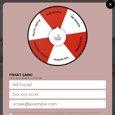
"Aynı gün kargo
150₺ İNDİRİM
50₺ İNDİRİM
YENİYIL HEDİYE
100 ₺ İNDİRİM
KARGO ÜCRETSİZ
%20 İNDİRİM
FIRSAT ÇARKI
Çarkı çevir indirimi KAZAN!
Tanıtım, pazarlama, reklam ve benzeri amaçlarla tarafıma ticari elektronik ileti