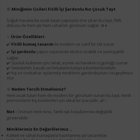
🌸
Miniğimin Cicileri Fitilli İçi Şardonlu Kız Çocuk Tayt
Soğuk havalarda sıcak tutan yapısıyla öne çıkan bu tayt, fitilli
dokusu ile hem şık hem rahat bir görünüm sağlar. ❄️👧
✨
Ürün Özellikleri:
✔️
Fitilli kumaş tasarım
ile modern ve zarif bir stil sunar.
✔️
İçi şardonlu
yapısı sayesinde ekstra sıcaklık ve yumuşaklık
sağlar.
✔️ Günlük kullanım için rahat, esnek ve hareket özgürlüğü sunar.
✔️ Sweatshirt, kazak ve hırkalarla kolayca kombinlenebilir.
✔️ Kış ve sonbahar aylarında miniklerin gardırobunun vazgeçilmezi
olur.
🌞
Neden Tercih Etmelisiniz?
Hem sıcak tutan hem de modern bir görünüm sunan bu tayt, minik
prenseslerin kış kombinleri için ideal bir parçadır. 🌿✨
Not :
Ürünün renk tonu, farklı ışık koşullarında değişiklik
gösterebilir.
Miniklerimiz En Değerlilerimiz...
Kaliteli ve rahat kumaşlarla hazırlanmış şık tasarımlar.