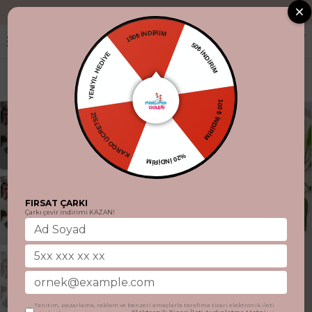
"Aynı gün kargo
150₺ İNDİRİM
50₺ İNDİRİM
YENİYIL HEDİYE
100 ₺ İNDİRİM
KARGO ÜCRETSİZ
%20 İNDİRİM
FIRSAT ÇARKI
Çarkı çevir indirimi KAZAN!
Tanıtım, pazarlama, reklam ve benzeri amaçlarla tarafıma ticari elektronik ileti