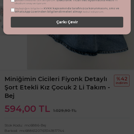
Elektronik Ticari İleti Aydınlatma Metni
gönderilmesine izin veriyorum.
'ni
okudum onay veriyorum.
KVKK kapsamında tarafınızca korunmasını, sms ve
Paylaştığım bilgilerin
WhatsApp üzerinden bilgilendirmeleri almayı
kabul ediyorum.
Çarkı Çevir
Miniğimin Cicileri Fiyonk Detaylı
%42
i̇ndi̇ri̇m
Şort Etekli Kız Çocuk 2 Li Takım -
Bej
594,00 TL
1.029,90 TL
Stok Kodu
mc6886-Bej
Barkod
mc68861207615141817744