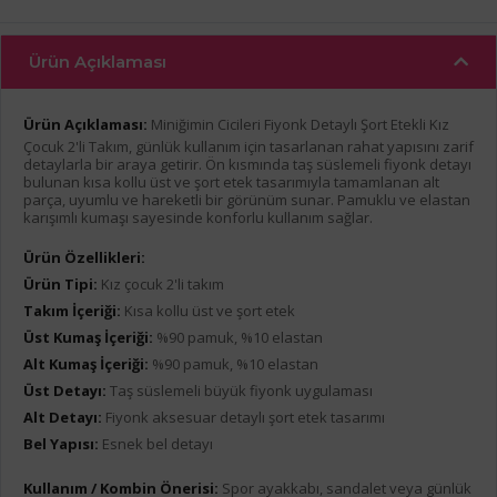
Ürün Açıklaması
Ürün Açıklaması:
Miniğimin Cicileri Fiyonk Detaylı Şort Etekli Kız
Çocuk 2'li Takım, günlük kullanım için tasarlanan rahat yapısını zarif
detaylarla bir araya getirir. Ön kısmında taş süslemeli fiyonk detayı
bulunan kısa kollu üst ve şort etek tasarımıyla tamamlanan alt
parça, uyumlu ve hareketli bir görünüm sunar. Pamuklu ve elastan
karışımlı kumaşı sayesinde konforlu kullanım sağlar.
Ürün Özellikleri:
Ürün Tipi:
Kız çocuk 2'li takım
Takım İçeriği:
Kısa kollu üst ve şort etek
Üst Kumaş İçeriği:
%90 pamuk, %10 elastan
Alt Kumaş İçeriği:
%90 pamuk, %10 elastan
Üst Detayı:
Taş süslemeli büyük fiyonk uygulaması
Alt Detayı:
Fiyonk aksesuar detaylı şort etek tasarımı
Bel Yapısı:
Esnek bel detayı
Kullanım / Kombin Önerisi:
Spor ayakkabı, sandalet veya günlük