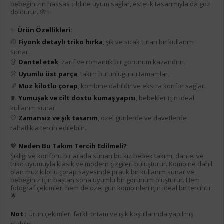
bebeğinizin hassas cildine uyum sağlar, estetik tasarımıyla da göz
doldurur. 🌸✨
✨
Ürün Özellikleri:
🧥
Fiyonk detaylı triko hırka
, şık ve sıcak tutan bir kullanım
sunar.
👗
Dantel etek
, zarif ve romantik bir görünüm kazandırır.
👚
Uyumlu üst parça
, takım bütünlüğünü tamamlar.
🧦
Muz kilotlu çorap
, kombine dahildir ve ekstra konfor sağlar.
🧵
Yumuşak ve cilt dostu kumaş yapısı
, bebekler için ideal
kullanım sunar.
🤍
Zamansız ve şık tasarım
, özel günlerde ve davetlerde
rahatlıkla tercih edilebilir.
💖
Neden Bu Takım Tercih Edilmeli?
Şıklığı ve konforu bir arada sunan bu kız bebek takımı, dantel ve
triko uyumuyla klasik ve modern çizgileri buluşturur. Kombine dahil
olan muz kilotlu çorap sayesinde pratik bir kullanım sunar ve
bebeğiniz için baştan sona uyumlu bir görünüm oluşturur. Hem
fotoğraf çekimleri hem de özel gün kombinleri için ideal bir tercihtir.
🌟
Not :
Ürün çekimleri farklı ortam ve ışık koşullarında yapılmış
olabilir.