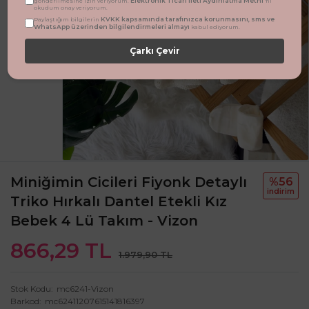
Elektronik Ticari İleti Aydınlatma Metni
gönderilmesine izin veriyorum.
'ni
okudum onay veriyorum.
KVKK kapsamında tarafınızca korunmasını, sms ve
Paylaştığım bilgilerin
WhatsApp üzerinden bilgilendirmeleri almayı
kabul ediyorum.
Çarkı Çevir
Miniğimin Cicileri Fiyonk Detaylı
%56
i̇ndi̇ri̇m
Triko Hırkalı Dantel Etekli Kız
Bebek 4 Lü Takım - Vizon
866,29 TL
1.979,90 TL
Stok Kodu
mc6241-Vizon
Barkod
mc62411207615141816397