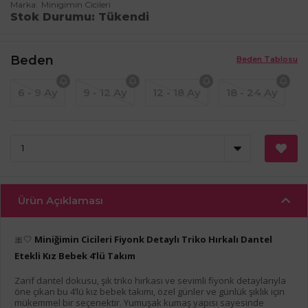
Marka
Minigimin Cicileri
Stok Durumu
Tükendi
Beden
Beden Tablosu
6 - 9 Ay
9 - 12 Ay
12 - 18 Ay
18 - 24 Ay
Ürün Açıklaması
🎀🤍
Miniğimin Cicileri Fiyonk Detaylı Triko Hırkalı Dantel
Etekli Kız Bebek 4’lü Takım
Zarif dantel dokusu, şık triko hırkası ve sevimli fiyonk detaylarıyla
öne çıkan bu 4’lü kız bebek takımı, özel günler ve günlük şıklık için
mükemmel bir seçenektir. Yumuşak kumaş yapısı sayesinde