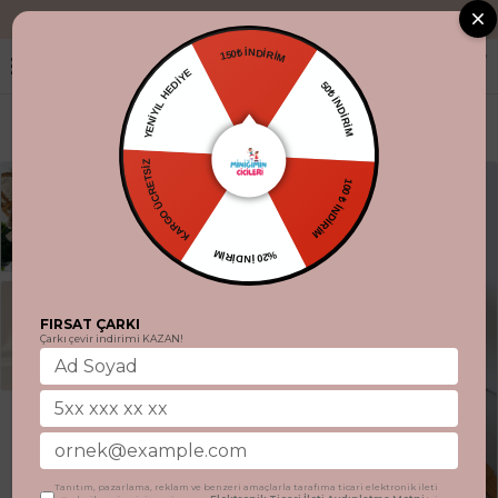
"Aynı gün kargo
150₺ İNDİRİM
YENİYIL HEDİYE
50₺ İNDİRİM
KARGO ÜCRETSİZ
100 ₺ İNDİRİM
%20 İNDİRİM
FIRSAT ÇARKI
Çarkı çevir indirimi KAZAN!
Tanıtım, pazarlama, reklam ve benzeri amaçlarla tarafıma ticari elektronik ileti