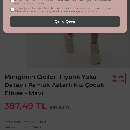
Elektronik Ticari İleti Aydınlatma Metni
gönderilmesine izin veriyorum.
'ni
okudum onay veriyorum.
KVKK kapsamında tarafınızca korunmasını, sms ve
Paylaştığım bilgilerin
WhatsApp üzerinden bilgilendirmeleri almayı
kabul ediyorum.
Çarkı Çevir
Miniğimin Cicileri Fiyonk Yaka
%56
i̇ndi̇ri̇m
Detaylı Pamuk Astarlı Kız Çocuk
Elbise - Mavi
387,49 TL
889,90 TL
Stok Kodu
mc2351-Mavi
Barkod
mc2351-Mavi