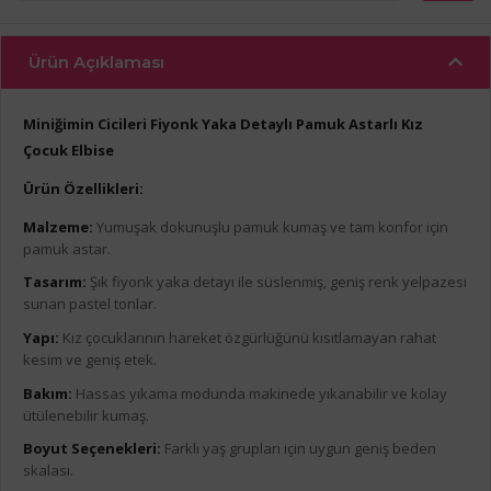
Ürün Açıklaması
Miniğimin Cicileri Fiyonk Yaka Detaylı Pamuk Astarlı Kız
Çocuk Elbise
Ürün Özellikleri:
Malzeme:
Yumuşak dokunuşlu pamuk kumaş ve tam konfor için
pamuk astar.
Tasarım:
Şık fiyonk yaka detayı ile süslenmiş, geniş renk yelpazesi
sunan pastel tonlar.
Yapı:
Kız çocuklarının hareket özgürlüğünü kısıtlamayan rahat
kesim ve geniş etek.
Bakım:
Hassas yıkama modunda makinede yıkanabilir ve kolay
ütülenebilir kumaş.
Boyut Seçenekleri:
Farklı yaş grupları için uygun geniş beden
skalası.