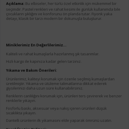
Açıklama:
Bu elbiseler, her türlü özel etkinlik için mükemmel bir
seçimdir. Pastel renkleri ve rahat kesimi ile günlük kullanımda bile
çocukların şıklığını ve konforunu ön planda tutar. Fiyonk yaka
detayı, klasik bir tarzı modern bir dokunuşla buluşturur.
Miniklerimiz En Değerlilerimiz...
Kaliteli ve rahat kumaşlarla hazırlanmış şık tasarımlar.
Hızlı kargo ile kapınıza kadar gelen tarzınız.
Yıkama ve Bakım Önerileri:
Ürünlerimiz, kaliteyi korumak için özenle seçilmiş kumaşlardan
üretilmiştir. Yıkama ve ütüleme talimatlarına dikkat ederek
giysilerinizi daha uzun süre kullanabilirsiniz.
Renklerin canlılığını korumak için, ürünleri ters çevirerek ve benzer
renklerle yıkayın.
Fosforlu baskı, aksesuar veya nakış içeren ürünleri düşük
sıcaklıkta yıkayın.
Dantelli ürünlerin ilk yıkamasını elde yaparak ömrünü uzatın.