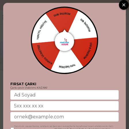
"Aynı gün kargo.
150₺ İNDİRİM
YENİYIL HEDİYE
50₺ İNDİRİM
KARGO ÜCRETSİZ
100 ₺ İNDİRİM
%20 İNDİRİM
FIRSAT ÇARKI
Çarkı çevir indirimi KAZAN!
Tanıtım, pazarlama, reklam ve benzeri amaçlarla tarafıma ticari elektronik ileti