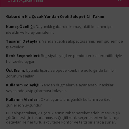
Ürün Açıklaması
Gabardin Kız Çocuk Yandan Cepli Salopet 2'li Takım
Kumaş Özelliği:
Dayanıklı gabardin kumaş, aktif kullanım için
idealdir ve kolay temizlenir.
Tasarım Detayları:
Yandan cepli salopet tasarımı, hem şık hem de
işlevseldir.
Renk Seçenekleri:
Bej, siyah, yeşil ve pembe renk alternatifleriyle
her zevke uygun.
Üst Kısım:
Uyumlu tişört, salopetle kombine edildiğinde tam bir
görünüm sağlar.
Kullanım Kolaylığı:
Yandan düğmeler ve ayarlanabilir askılar
sayesinde giyip çıkarması kolaydır.
Kullanım Alanları:
Okul, oyun alanı, günlük kullanım ve özel
günler için uygundur.
Bu salopet takımı, kız çocuklarının rahat hareket edebilmesi ve şık
görünmesi için tasarlanmıştır. Çeşitli renk seçenekleri ve kullanışlı
detayları ile her türlü aktivitede konfor ve tarzı bir arada sunar.