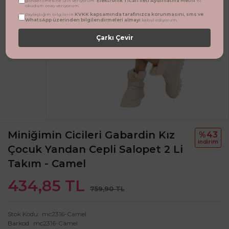
Elektronik Ticari İleti Aydınlatma Metni
gönderilmesine izin veriyorum.
'ni
okudum onay veriyorum.
KVKK kapsamında tarafınızca korunmasını, sms ve
Paylaştığım bilgilerin
WhatsApp üzerinden bilgilendirmeleri almayı
kabul ediyorum.
Çarkı Çevir
Miniğimin Cicileri Gabardin Kız
%43
i̇ndi̇ri̇m
Çocuk Yandan Cepli Salopet 2 Li
Takım - Camel
434,85 TL
759,90 TL
Stok Kodu
mc2316-Camel
Barkod
mc2316-Camel