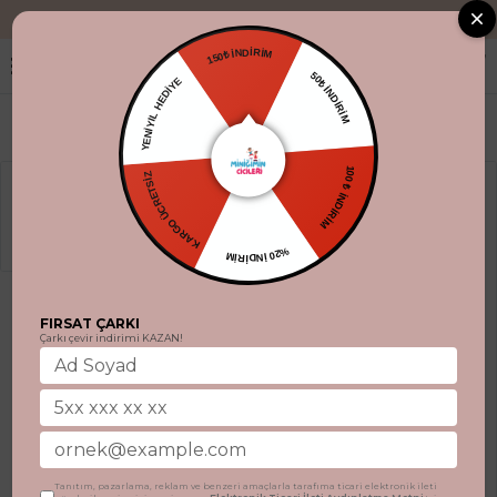
"Aynı gün kargo
150₺ İNDİRİM
50₺ İNDİRİM
YENİYIL HEDİYE
100 ₺ İNDİRİM
KARGO ÜCRETSİZ
%20 İNDİRİM
FIRSAT ÇARKI
Çarkı çevir indirimi KAZAN!
Tanıtım, pazarlama, reklam ve benzeri amaçlarla tarafıma ticari elektronik ileti