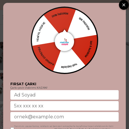
"Aynı gün kargo
150₺ İNDİRİM
50₺ İNDİRİM
YENİYIL HEDİYE
100 ₺ İNDİRİM
KARGO ÜCRETSİZ
%20 İNDİRİM
FIRSAT ÇARKI
Çarkı çevir indirimi KAZAN!
Tanıtım, pazarlama, reklam ve benzeri amaçlarla tarafıma ticari elektronik ileti