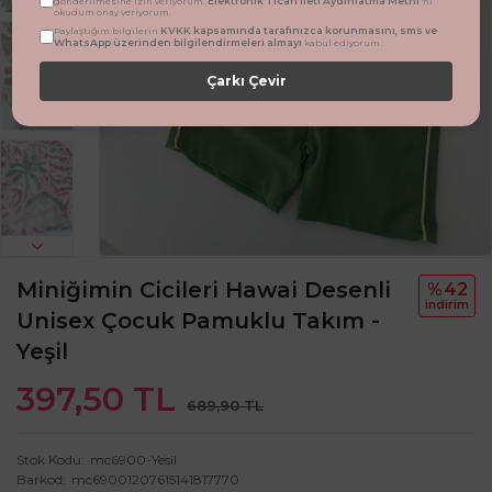
Elektronik Ticari İleti Aydınlatma Metni
gönderilmesine izin veriyorum.
'ni
okudum onay veriyorum.
KVKK kapsamında tarafınızca korunmasını, sms ve
Paylaştığım bilgilerin
WhatsApp üzerinden bilgilendirmeleri almayı
kabul ediyorum.
Çarkı Çevir
Miniğimin Cicileri Hawai Desenli
%42
i̇ndi̇ri̇m
Unisex Çocuk Pamuklu Takım -
Yeşil
397,50 TL
689,90 TL
Stok Kodu
mc6900-Yesil
Barkod
mc69001207615141817770