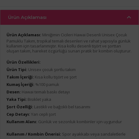
Ürün Açıklaması
Ürün Açıklaması:
Miniğimin Cicileri Hawai Desenli Unisex Çocuk
Pamuklu Takım, tropikal temalı desenleri ve rahat yapısıyla günlük
kullanım için tasarlanmıştır. Kısa kollu desenli tişört ve şorttan
oluşan takım, hareket özgürlüğü sunan pratik bir kombin oluşturur.
Ürün Özellikleri:
Ürün Tipi:
Unisex çocuk şortlu takım
Takım İçeriği:
Kısa kollu tişört ve şort
Kumaş İçeriği:
%100 pamuk
Desen:
Hawai temalı baskı detayı
Yaka Tipi:
Bisiklet yaka
Şort Özelliği:
Lastikli ve bağcıklı bel tasarımı
Cep Detayı:
Yan cepli şort
Kullanım Alanı:
Günlük ve sezonluk kombinler için uygundur
Kullanım / Kombin Önerisi:
Spor ayakkabı veya sandaletlerle