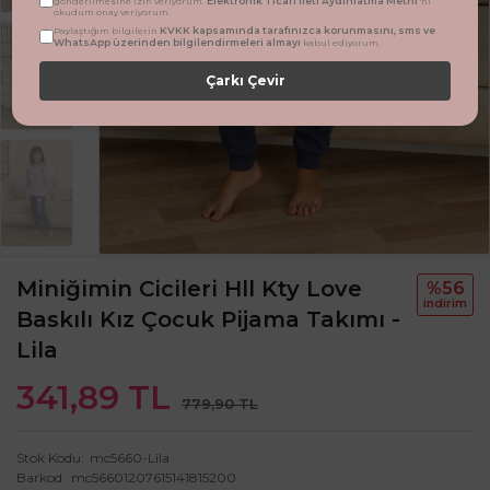
Elektronik Ticari İleti Aydınlatma Metni
gönderilmesine izin veriyorum.
'ni
okudum onay veriyorum.
KVKK kapsamında tarafınızca korunmasını, sms ve
Paylaştığım bilgilerin
WhatsApp üzerinden bilgilendirmeleri almayı
kabul ediyorum.
Çarkı Çevir
Miniğimin Cicileri Hll Kty Love
%56
i̇ndi̇ri̇m
Baskılı Kız Çocuk Pijama Takımı -
Lila
341,89 TL
779,90 TL
Stok Kodu
mc5660-Lila
Barkod
mc56601207615141815200