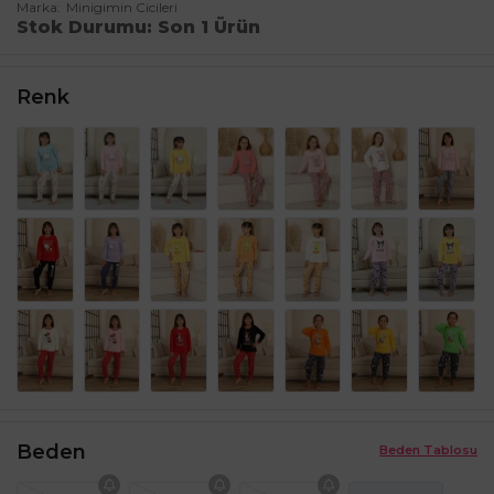
Marka
Minigimin Cicileri
Stok Durumu
Son 1 Ürün
Renk
Beden
Beden Tablosu