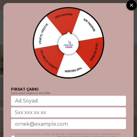
"Aynı gün kargo.
150₺ İNDİRİM
50₺ İNDİRİM
YENİYIL HEDİYE
100 ₺ İNDİRİM
KARGO ÜCRETSİZ
%20 İNDİRİM
FIRSAT ÇARKI
Çarkı çevir indirimi KAZAN!
Tanıtım, pazarlama, reklam ve benzeri amaçlarla tarafıma ticari elektronik ileti