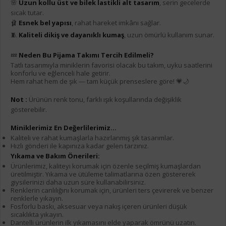
🌸
Uzun kollu üst ve bilek lastikli alt tasarım
, serin gecelerde
sıcak tutar.
🩰
Esnek bel yapısı
, rahat hareket imkânı sağlar.
🧵
Kaliteli dikiş ve dayanıklı kumaş
, uzun ömürlü kullanım sunar.
💤
Neden Bu Pijama Takımı Tercih Edilmeli?
Tatlı tasarımıyla miniklerin favorisi olacak bu takım, uyku saatlerini
konforlu ve eğlenceli hale getirir.
Hem rahat hem de şık — tam küçük prenseslere göre! 💗🌙
Not :
Ürünün renk tonu, farklı ışık koşullarında değişiklik
gösterebilir.
Miniklerimiz En Değerlilerimiz...
Kaliteli ve rahat kumaşlarla hazırlanmış şık tasarımlar.
Hızlı gönderi ile kapınıza kadar gelen tarzınız.
Yıkama ve Bakım Önerileri:
Ürünlerimiz, kaliteyi korumak için özenle seçilmiş kumaşlardan
üretilmiştir. Yıkama ve ütüleme talimatlarına özen göstererek
giysilerinizi daha uzun süre kullanabilirsiniz.
Renklerin canlılığını korumak için, ürünleri ters çevirerek ve benzer
renklerle yıkayın.
Fosforlu baskı, aksesuar veya nakış içeren ürünleri düşük
sıcaklıkta yıkayın.
Dantelli ürünlerin ilk yıkamasını elde yaparak ömrünü uzatın.