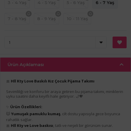
3 - 4 Yaş
4 - 5 Yaş
5 - 6 Yaş
6 - 7 Yaş
7 - 8 Yaş
8 - 9 Yaş
10 - 11 Yaş
Ürün Açıklaması
🎀
Hll Kty Love Baskılı Kız Çocuk Pijama Takımı
Sevimliliği ve konforu bir araya getiren bu pijama takımı, miniklerin
uyku saatini daha keyifli hale getiriyor. 🌙💖
✨
Ürün Özellikleri:
🐱
Yumuşak pamuklu kumaş
, cilt dostu yapısıyla gece boyunca
rahatlık sağlar.
🎀
Hll Kty ve Love baskısı
, tatlı ve neşeli bir görünüm sunar.