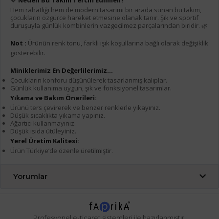
💖
Neden Bu Takım Tercih Edilmeli?
Hem rahatlığı hem de modern tasarımı bir arada sunan bu takım,
çocukların özgürce hareket etmesine olanak tanır. Şık ve sportif
duruşuyla günlük kombinlerin vazgeçilmez parçalarından biridir. 🌿
Not :
Ürünün renk tonu, farklı ışık koşullarına bağlı olarak değişiklik
gösterebilir.
Miniklerimiz En Değerlilerimiz...
Çocukların konforu düşünülerek tasarlanmış kalıplar.
Günlük kullanıma uygun, şık ve fonksiyonel tasarımlar.
Yıkama ve Bakım Önerileri:
Ürünü ters çevirerek ve benzer renklerle yıkayınız.
Düşük sıcaklıkta yıkama yapınız.
Ağartıcı kullanmayınız.
Düşük ısıda ütüleyiniz.
Yerel Üretim Kalitesi:
Ürün Türkiye’de özenle üretilmiştir.
Yorumlar
Profesyonel
e-ticaret
sistemleri ile hazırlanmıştır.