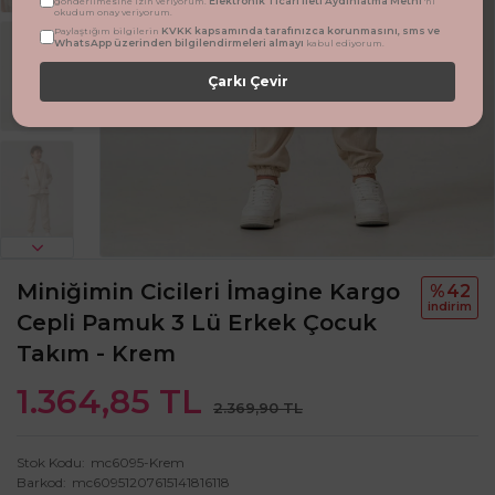
Elektronik Ticari İleti Aydınlatma Metni
gönderilmesine izin veriyorum.
'ni
okudum onay veriyorum.
KVKK kapsamında tarafınızca korunmasını, sms ve
Paylaştığım bilgilerin
WhatsApp üzerinden bilgilendirmeleri almayı
kabul ediyorum.
Çarkı Çevir
Miniğimin Cicileri İmagine Kargo
%42
i̇ndi̇ri̇m
Cepli Pamuk 3 Lü Erkek Çocuk
Takım - Krem
1.364,85 TL
2.369,90 TL
Stok Kodu
mc6095-Krem
Barkod
mc60951207615141816118