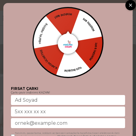
"Aynı gün kargo
150₺ İNDİRİM
50₺ İNDİRİM
YENİYIL HEDİYE
100 ₺ İNDİRİM
KARGO ÜCRETSİZ
%20 İNDİRİM
FIRSAT ÇARKI
Çarkı çevir indirimi KAZAN!
Tanıtım, pazarlama, reklam ve benzeri amaçlarla tarafıma ticari elektronik ileti