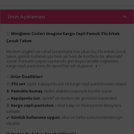
Ürün Açıklaması
🤍
Miniğimin Cicileri Imagine Kargo Cepli Pamuk 3’lü Erkek
Çocuk Takım
Modern çizgileri ve rahat tasarımıyla öne çıkan bu 3’lü erkek çocuk
takım, günlük kullanım için hem şık hem de konforlu bir alternatif
sunar. Pamuklu yapısı sayesinde gün boyu rahatlık sağlarken,
kargo cepli pantolonu ile sportif bir stil oluşturur. 👦✨
✨
Ürün Özellikleri:
👕
3’lü set
; tişört, kapüşonlu üst ve kargo cepli pantolondan oluşur.
🧵
Pamuklu kumaş
, nefes alabilen yapısıyla konfor sunar.
🧢
Kapüşonlu üst
, sportif ve modern bir görünüm kazandırır.
👖
Kargo cepli pantolon
, rahat kalıp ve fonksiyonel detaylara
sahiptir.
✔️
Günlük kullanıma uygun
, okul ve hafta sonu kombinleri için
idealdir.