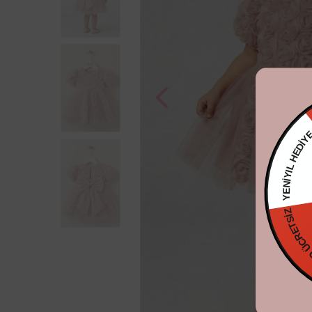
YENİYIL HE
KARGO Ü