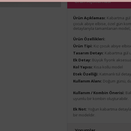
Ürün Açıklaması
Ürün Açıklaması:
Kabartma gül d
çocuk abiye elbise, özel gün kom
detaylarıyla tamamlanan model, g
Ürün Özellikleri:
Ürün Tipi:
Kız çocuk abiye elbis
Tasarım Detayı:
Kabartma gül 
Ek Detay:
Büyük fiyonk aksesua
Kol Yapısı:
Kısa kollu model
Etek Özelliği:
Katmanlı tül detay
Kullanım Alanı:
Doğum günü, dav
Kullanım / Kombin Önerisi:
Bab
uyumlu bir kombin oluşturabilir.
Ek Not:
Yoğun kabartma detayları
bir modeldir.
Yorumlar