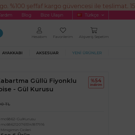
. %100 şeffaf kargo güvencesi ile teslimat. 15
Yardım
Blog
Bize Ulaşın
Türkçe
Hesabım
Favorilerim
Alışveriş Sepetim
AYAKKABI
AKSESUAR
YENİ ÜRÜNLER
 Kabartma Güllü Fiyonklu
%54
i̇ndi̇ri̇m
bise - Gül Kurusu
90 TL
mc6862-GulKurusu
mc68621207615141817916
Minigimin Cicileri