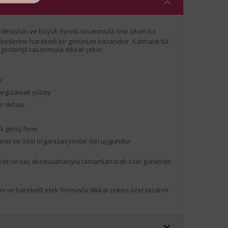
etayları ve büyük fiyonk tasarımıyla öne çıkan kız
binlerine hareketli bir görünüm kazandırır. Katmanlı tül
österişli tasarımıyla dikkat çeker.
e
uygulamalı yüzey
r detayı
lı geniş form
et ve özel organizasyonlar için uygundur
et ve saç aksesuarlarıyla tamamlanarak özel günlerde
 ve hareketli etek formuyla dikkat çeken özel tasarım