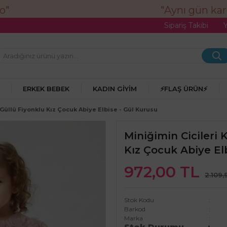
"Aynı gün kargo
Sipariş Takibi
ERKEK BEBEK
KADIN GIYIM
⚡FLAŞ ÜRÜN⚡
 Güllü Fiyonklu Kız Çocuk Abiye Elbise - Gül Kurusu
Miniğimin Cicileri
Kız Çocuk Abiye El
972,00 TL
2.109,
Stok Kodu
Barkod
Marka