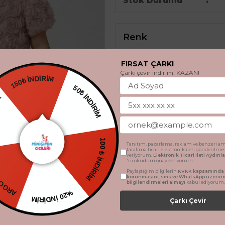
Stok Durumu
Renk
FIRSAT ÇARKI
Çarkı çevir indirimi KAZAN!
150₺ İNDİRİM
50₺ İNDİRİM
DİYE
Beden
100 ₺ İNDİRİM
1 Yaş
2 Yaş
3 Yaş
Tanıtım, pazarlama, reklam ve benzeri am
CRETSİZ
tarafıma ticari elektronik ileti gönderilme
veriyorum.
Elektronik Ticari İleti Aydın
'ni okudum onay veriyorum.
Paylaştığım bilgilerin
KVKK kapsamında t
korunmasını, sms ve WhatsApp üzerin
bilgilendirmeleri almayı
kabul ediyorum.
SEPETE 
%20 İNDİRİM
Çarkı Çevir