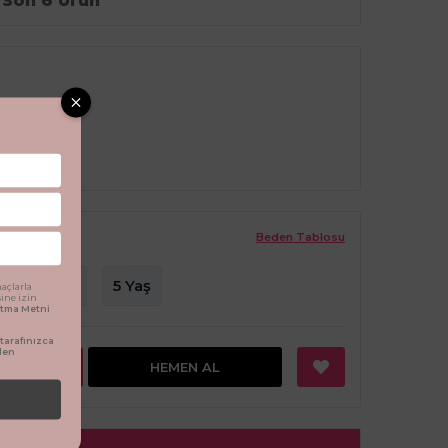
Son 6 Ürün
Beden Tablosu
4 Yaş
5 Yaş
açlarla
sine izin
latma Metni
arafınızca
den
EKLE
HEMEN AL