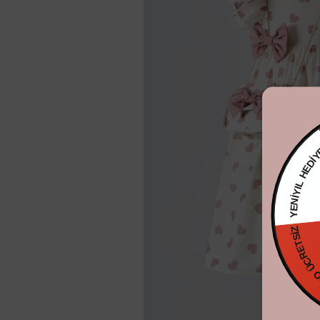
YENİYIL 
KARGO ÜCRE