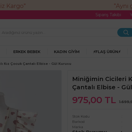
"Aynı g
Sipariş Takibi
ERKEK BEBEK
KADIN GIYIM
⚡FLAŞ ÜRÜN⚡
ılı Kız Çocuk Çantalı Elbise - Gül Kurusu
Miniğimin Cicileri 
Çantalı Elbise - Gü
975,00 TL
1.699,
Stok Kodu
Barkod
Marka