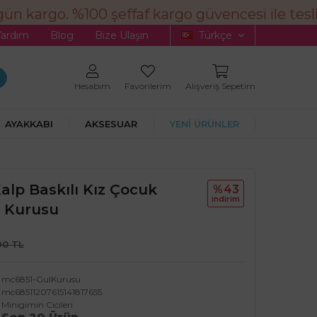
ün kargo. %100 şeffaf kargo güvencesi ile tesli
Yardım
Blog
Bize Ulaşın
Türkçe
Hesabım
Favorilerim
Alışveriş Sepetim
AYAKKABI
AKSESUAR
YENİ ÜRÜNLER
Kalp Baskılı Kız Çocuk
%43
i̇ndi̇ri̇m
l Kurusu
90 TL
mc6851-GulKurusu
mc68511207615141817655
Minigimin Cicileri