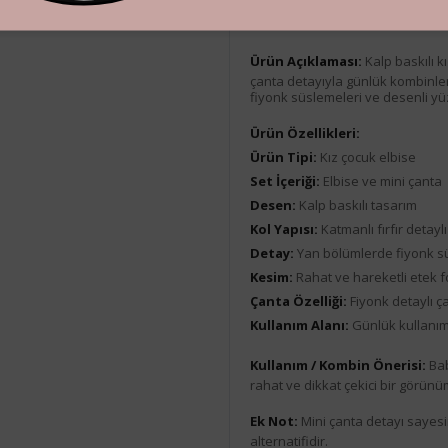
Ürün Açıklaması
Ürün Açıklaması:
Kalp baskılı k
çanta detayıyla günlük kombinle
fiyonk süslemeleri ve desenli yüz
Ürün Özellikleri:
Ürün Tipi:
Kız çocuk elbise
Set İçeriği:
Elbise ve mini çanta
Desen:
Kalp baskılı tasarım
Kol Yapısı:
Katmanlı fırfır detaylı
Detay:
Yan bölümlerde fiyonk s
Kesim:
Rahat ve hareketli etek 
Çanta Özelliği:
Fiyonk detaylı ça
Kullanım Alanı:
Günlük kullanım
Kullanım / Kombin Önerisi:
Bab
rahat ve dikkat çekici bir görünüm
Ek Not:
Mini çanta detayı sayes
alternatifidir.