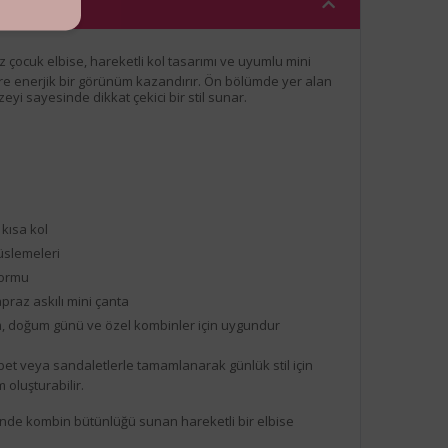
ız çocuk elbise, hareketli kol tasarımı ve uyumlu mini
re enerjik bir görünüm kazandırır. Ön bölümde yer alan
eyi sayesinde dikkat çekici bir stil sunar.
 kısa kol
üslemeleri
formu
praz askılı mini çanta
, doğum günü ve özel kombinler için uygundur
et veya sandaletlerle tamamlanarak günlük stil için
 oluşturabilir.
inde kombin bütünlüğü sunan hareketli bir elbise