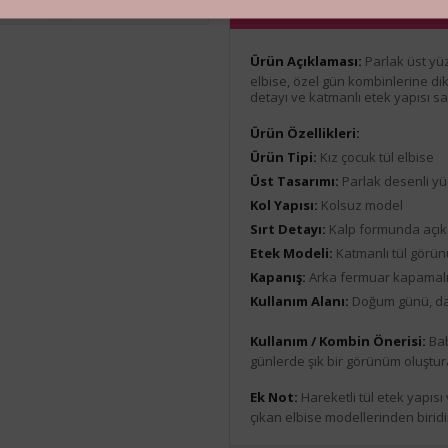
Ürün Açıklaması
Ürün Açıklaması:
Parlak üst yüz
elbise, özel gün kombinlerine dik
detayı ve katmanlı etek yapısı say
Ürün Özellikleri:
Ürün Tipi:
Kız çocuk tül elbise
Üst Tasarımı:
Parlak desenli y
Kol Yapısı:
Kolsuz model
Sırt Detayı:
Kalp formunda açık s
Etek Modeli:
Katmanlı tül görün
Kapanış:
Arka fermuar kapamalı
Kullanım Alanı:
Doğum günü, dav
Kullanım / Kombin Önerisi:
Bab
günlerde şık bir görünüm oluştura
Ek Not:
Hareketli tül etek yapısı
çıkan elbise modellerinden biridi