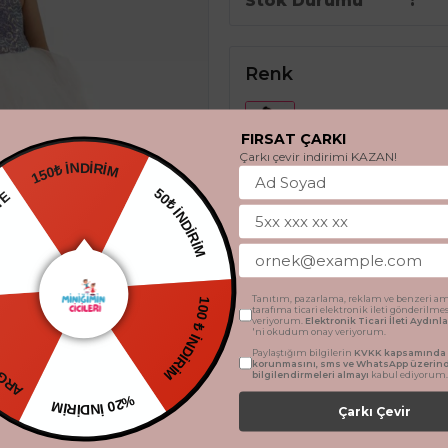
Stok Durumu
Renk
FIRSAT ÇARKI
Çarkı çevir indirimi KAZAN!
150₺ İNDİRİM
HEDİYE
50₺ İNDİRİM
Beden
TSİZ
2 Yaş
3 Yaş
4 Ya
Tanıtım, pazarlama, reklam ve benzeri am
tarafıma ticari elektronik ileti gönderilme
100 ₺ İNDİRİM
veriyorum.
Elektronik Ticari İleti Aydın
'ni okudum onay veriyorum.
Paylaştığım bilgilerin
KVKK kapsamında t
korunmasını, sms ve WhatsApp üzerin
SEPETE 
bilgilendirmeleri almayı
kabul ediyorum.
%20 İNDİRİM
Çarkı Çevir