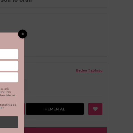
Son 16 Ürün
Beden Tablosu
ş
5 Yaş
açlarla
sine izin
latma Metni
arafınızca
den
EKLE
HEMEN AL