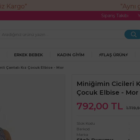
"Aynı g
Sipariş Takibi
ERKEK BEBEK
KADIN GIYIM
⚡FLAŞ ÜRÜN⚡
nli Çantalı Kız Çocuk Elbise - Mor
Miniğimin Cicileri 
Çocuk Elbise - Mor
792,00 TL
1.719,
Stok Kodu
Barkod
Marka