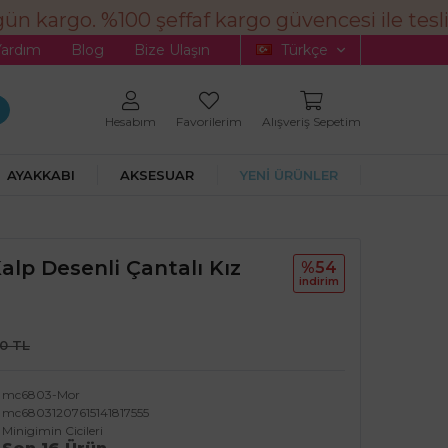
ün kargo. %100 şeffaf kargo güvencesi ile tesli
Yardım
Blog
Bize Ulaşın
Türkçe
Hesabım
Favorilerim
Alışveriş Sepetim
AYAKKABI
AKSESUAR
YENİ ÜRÜNLER
Kalp Desenli Çantalı Kız
%54
i̇ndi̇ri̇m
90 TL
mc6803-Mor
mc68031207615141817555
Minigimin Cicileri