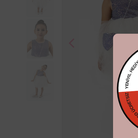
YENİYIL 
KARGO ÜCRE