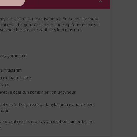
eyi ve hacimli tül etek tasarımıyla öne çıkan kız çocuk
kat çekici bir görünüm kazandırır. Kalp formundaki sırt
esinde hareketli ve zarif bir siluet oluşturur.
üzey görünümü
ırt tasarımı
ümlü hacimli etek
 yapı
et ve özel gün kombinleri için uygundur
et ve zarif saç aksesuarlarıyla tamamlanarak özel
bilir.
 ve dikkat çekici sırt detayıyla özel kombinlerde öne
r.