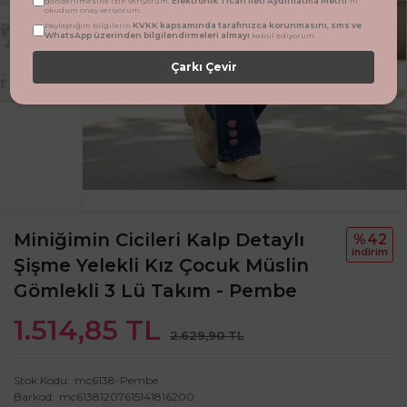
Elektronik Ticari İleti Aydınlatma Metni
gönderilmesine izin veriyorum.
'ni
okudum onay veriyorum.
KVKK kapsamında tarafınızca korunmasını, sms ve
Paylaştığım bilgilerin
WhatsApp üzerinden bilgilendirmeleri almayı
kabul ediyorum.
Çarkı Çevir
Miniğimin Cicileri Kalp Detaylı
%42
i̇ndi̇ri̇m
Şişme Yelekli Kız Çocuk Müslin
Gömlekli 3 Lü Takım - Pembe
1.514,85 TL
2.629,90 TL
Stok Kodu
mc6138-Pembe
Barkod
mc61381207615141816200