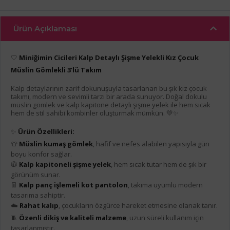
Ürün Açıklaması
🤍
Miniğimin Cicileri Kalp Detaylı Şişme Yelekli Kız Çocuk
Müslin Gömlekli 3’lü Takım
Kalp detaylarının zarif dokunuşuyla tasarlanan bu şık kız çocuk
takımı, modern ve sevimli tarzı bir arada sunuyor. Doğal dokulu
müslin gömlek ve kalp kapitone detaylı şişme yelek ile hem sıcak
hem de stil sahibi kombinler oluşturmak mümkün. 💚✨
✨
Ürün Özellikleri:
👕
Müslin kumaş gömlek
, hafif ve nefes alabilen yapısıyla gün
boyu konfor sağlar.
🧥
Kalp kapitoneli şişme yelek
, hem sıcak tutar hem de şık bir
görünüm sunar.
👖
Kalp panç işlemeli kot pantolon
, takıma uyumlu modern
tasarıma sahiptir.
☁️
Rahat kalıp
, çocukların özgürce hareket etmesine olanak tanır.
🧵
Özenli dikiş ve kaliteli malzeme
, uzun süreli kullanım için
tasarlanmıştır.