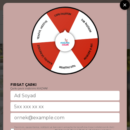
"Aynı gün kargo
150₺ İNDİRİM
YENİYIL HEDİYE
50₺ İNDİRİM
KARGO ÜCRETSİZ
100 ₺ İNDİRİM
%20 İNDİRİM
FIRSAT ÇARKI
Çarkı çevir indirimi KAZAN!
Tanıtım, pazarlama, reklam ve benzeri amaçlarla tarafıma ticari elektronik ileti