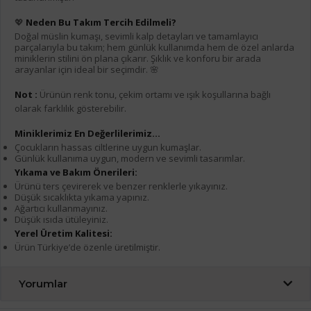
💖
Neden Bu Takım Tercih Edilmeli?
Doğal müslin kumaşı, sevimli kalp detayları ve tamamlayıcı
parçalarıyla bu takım; hem günlük kullanımda hem de özel anlarda
miniklerin stilini ön plana çıkarır. Şıklık ve konforu bir arada
arayanlar için ideal bir seçimdir. 🌸
Not :
Ürünün renk tonu, çekim ortamı ve ışık koşullarına bağlı
olarak farklılık gösterebilir.
Miniklerimiz En Değerlilerimiz...
Çocukların hassas ciltlerine uygun kumaşlar.
Günlük kullanıma uygun, modern ve sevimli tasarımlar.
Yıkama ve Bakım Önerileri:
Ürünü ters çevirerek ve benzer renklerle yıkayınız.
Düşük sıcaklıkta yıkama yapınız.
Ağartıcı kullanmayınız.
Düşük ısıda ütüleyiniz.
Yerel Üretim Kalitesi:
Ürün Türkiye’de özenle üretilmiştir.
Yorumlar