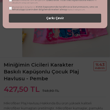
Elektronik Ticari İleti Aydınlatma Metni
gönderilmesine izin veriyorum.
'ni
okudum onay veriyorum.
KVKK kapsamında tarafınızca korunmasını, sms ve
Paylaştığım bilgilerin
WhatsApp üzerinden bilgilendirmeleri almayı
kabul ediyorum.
Çarkı Çevir
Miniğimin Cicileri Karakter
%43
i̇ndi̇ri̇m
Baskılı Kapüşonlu Çocuk Plaj
Havlusu - Pembe
427,50 TL
749,90 TL
Mikrofiber Plaj Havlusu Hakkında Bu ürün yüksek kaliteli
mikrofiber kumaştan üretilmiştir. Mikrofiber kumaşlar, pamuklu