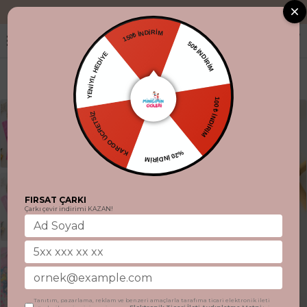
"Aynı gün kargo
150₺ İNDİRİM
50₺ İNDİRİM
YENİYIL HEDİYE
100 ₺ İNDİRİM
KARGO ÜCRETSİZ
%20 İNDİRİM
FIRSAT ÇARKI
Çarkı çevir indirimi KAZAN!
Tanıtım, pazarlama, reklam ve benzeri amaçlarla tarafıma ticari elektronik ileti