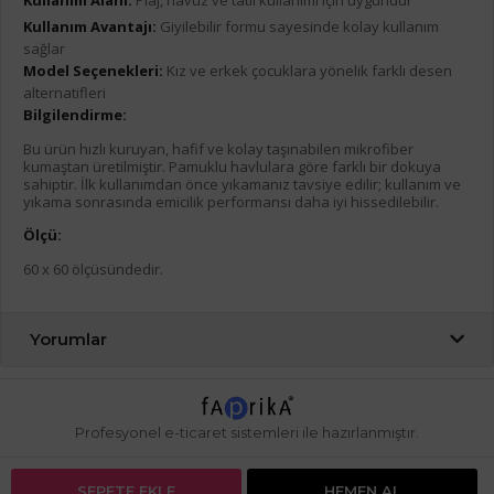
Kullanım Alanı:
Plaj, havuz ve tatil kullanımı için uygundur
Kullanım Avantajı:
Giyilebilir formu sayesinde kolay kullanım
sağlar
Model Seçenekleri:
Kız ve erkek çocuklara yönelik farklı desen
alternatifleri
Bilgilendirme:
Bu ürün hızlı kuruyan, hafif ve kolay taşınabilen mikrofiber
kumaştan üretilmiştir. Pamuklu havlulara göre farklı bir dokuya
sahiptir. İlk kullanımdan önce yıkamanız tavsiye edilir; kullanım ve
yıkama sonrasında emicilik performansı daha iyi hissedilebilir.
Ölçü:
60 x 60 ölçüsündedir.
Yorumlar
Profesyonel
e-ticaret
sistemleri ile hazırlanmıştır.
SEPETE EKLE
HEMEN AL