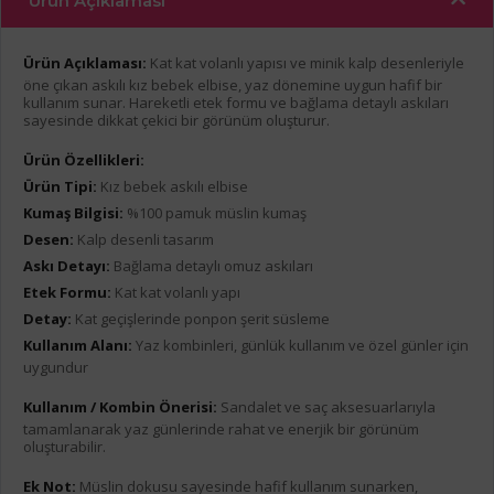
Ürün Açıklaması
Ürün Açıklaması:
Kat kat volanlı yapısı ve minik kalp desenleriyle
öne çıkan askılı kız bebek elbise, yaz dönemine uygun hafif bir
kullanım sunar. Hareketli etek formu ve bağlama detaylı askıları
sayesinde dikkat çekici bir görünüm oluşturur.
Ürün Özellikleri:
Ürün Tipi:
Kız bebek askılı elbise
Kumaş Bilgisi:
%100 pamuk müslin kumaş
Desen:
Kalp desenli tasarım
Askı Detayı:
Bağlama detaylı omuz askıları
Etek Formu:
Kat kat volanlı yapı
Detay:
Kat geçişlerinde ponpon şerit süsleme
Kullanım Alanı:
Yaz kombinleri, günlük kullanım ve özel günler için
uygundur
Kullanım / Kombin Önerisi:
Sandalet ve saç aksesuarlarıyla
tamamlanarak yaz günlerinde rahat ve enerjik bir görünüm
oluşturabilir.
Ek Not:
Müslin dokusu sayesinde hafif kullanım sunarken,