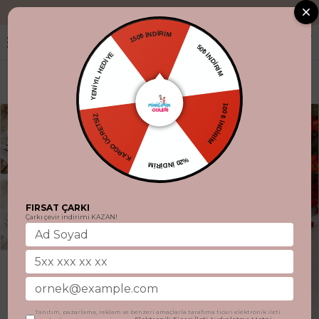
"Aynı gün kargo
150₺ İNDİRİM
50₺ İNDİRİM
YENİYIL HEDİYE
100 ₺ İNDİRİM
KARGO ÜCRETSİZ
%20 İNDİRİM
FIRSAT ÇARKI
Çarkı çevir indirimi KAZAN!
Tanıtım, pazarlama, reklam ve benzeri amaçlarla tarafıma ticari elektronik ileti