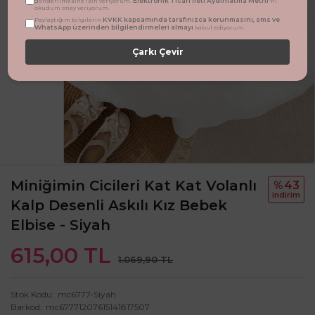
Elektronik Ticari İleti Aydınlatma Metni
gönderilmesine izin veriyorum.
'ni
okudum onay veriyorum.
KVKK kapsamında tarafınızca korunmasını, sms ve
Paylaştığım bilgilerin
WhatsApp üzerinden bilgilendirmeleri almayı
kabul ediyorum.
Çarkı Çevir
Miniğimin Cicileri Kat Kat Volanlı
%43
i̇ndi̇ri̇m
Kalp Desenli Askılı Kız Bebek
Elbise - Siyah
615,00 TL
1.069,90 TL
Stok Kodu
mc6777-Siyah
Barkod
mc67771207615141817507