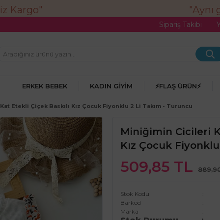
"Aynı gü
Sipariş Takibi
ERKEK BEBEK
KADIN GIYIM
⚡FLAŞ ÜRÜN⚡
tKat Etekli Çiçek Baskılı Kız Çocuk Fiyonklu 2 Li Takım - Turuncu
Miniğimin Cicileri 
Kız Çocuk Fiyonklu
509,85 TL
889,9
Stok Kodu
Barkod
Marka