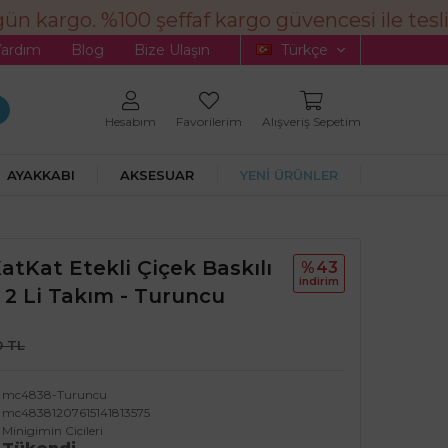
n kargo. %100 şeffaf kargo güvencesi ile tesli
Yardım
Blog
Bize Ulaşın
Türkçe
Hesabım
Favorilerim
Alışveriş Sepetim
AYAKKABI
AKSESUAR
YENİ ÜRÜNLER
KatKat Etekli Çiçek Baskılı
%43
i̇ndi̇ri̇m
 2 Li Takım - Turuncu
0 TL
mc4838-Turuncu
mc48381207615141813575
Minigimin Cicileri