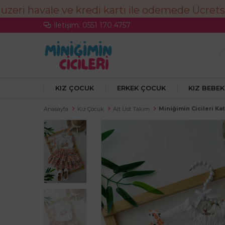
İletişim: 0551 170 4757
KIZ ÇOCUK
ERKEK ÇOCUK
KIZ BEBEK
Miniğimin Cicileri Ka
Anasayfa
Kız Çocuk
Alt Üst Takım