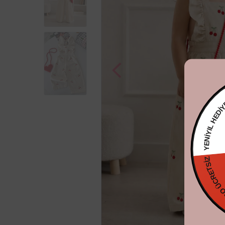
YENİYIL 
KARGO ÜCRE