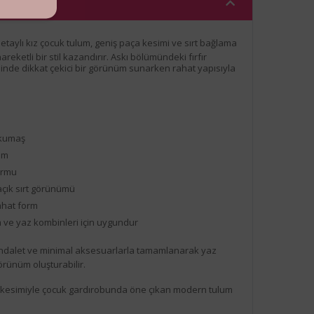
etaylı kız çocuk tulum, geniş paça kesimi ve sırt bağlama
ketli bir stil kazandırır. Askı bölümündeki fırfır
sinde dikkat çekici bir görünüm sunarken rahat yapısıyla
kumaş
rım
formu
çık sırt görünümü
ahat form
 ve yaz kombinleri için uygundur
dalet ve minimal aksesuarlarla tamamlanarak yaz
örünüm oluşturabilir.
t kesimiyle çocuk gardırobunda öne çıkan modern tulum