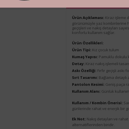
Ürün Açıklaması
Ürün Açıklaması:
Kiraz işleme d
görünümüyle yaz kombinlerine hare
geçişleri ve nakış detayları saye
konforlu kullanım sağlar.
Ürün Özellikleri:
Ürün Tipi:
Kız çocuk tulum
Kumaş Yapısı:
Pamuklu dokulu 
Detay:
Kiraz nakış işlemeli tasa
Askı Özelliği:
Fırfır geçişli askı 
Sırt Tasarımı:
Bağlama detaylı a
Pantolon Kesimi:
Geniş paça r
Kullanım Alanı:
Günlük kullanım
Kullanım / Kombin Önerisi:
San
günlerinde rahat ve enerjik bir g
Ek Not:
Nakış detayları ve raha
alternatiflerinden biridir.