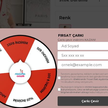
Stok Durumu
Renk
FIRSAT ÇARKI
Çarkı çevir indirimi KAZAN!
150₺ İNDİRİM
HEDİYE
50₺ İNDİRİM
Beden
2 Yaş
3 Yaş
4 Ya
TSİZ
Tanıtım, pazarlama, reklam ve benzeri am
tarafıma ticari elektronik ileti gönderilme
100 ₺ İNDİRİM
veriyorum.
Elektronik Ticari İleti Aydın
'ni okudum onay veriyorum.
Paylaştığım bilgilerin
KVKK kapsamında t
SEPETE 
korunmasını, sms ve WhatsApp üzerin
bilgilendirmeleri almayı
kabul ediyorum.
%20 İNDİRİM
Çarkı Çevir