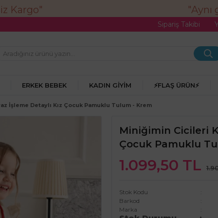
"Aynı gü
Sipariş Takibi
ERKEK BEBEK
KADIN GIYIM
⚡FLAŞ ÜRÜN⚡
iraz İşleme Detaylı Kız Çocuk Pamuklu Tulum - Krem
Miniğimin Cicileri 
Çocuk Pamuklu Tu
1.099,50 TL
1.9
Stok Kodu
Barkod
Marka