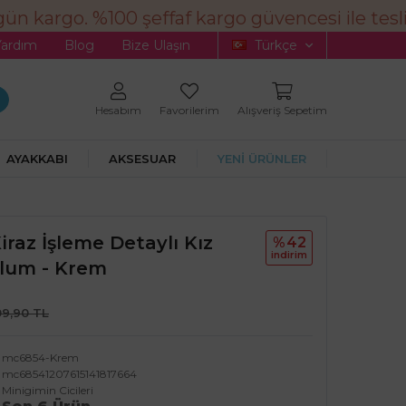
n kargo. %100 şeffaf kargo güvencesi ile tesli
Yardım
Blog
Bize Ulaşın
Türkçe
Hesabım
Favorilerim
Alışveriş Sepetim
AYAKKABI
AKSESUAR
YENİ ÜRÜNLER
Kiraz İşleme Detaylı Kız
%42
i̇ndi̇ri̇m
lum - Krem
09,90 TL
mc6854-Krem
mc68541207615141817664
Minigimin Cicileri