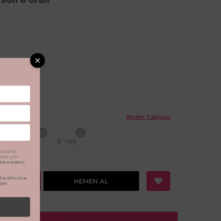
Son 6 Ürün
Beden Tablosu
ş
5 Yaş
6 Yaş
açlarla
sine izin
latma Metni
arafınızca
EKLE
HEMEN AL
den