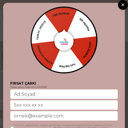
"Aynı gün kargo
150₺ İNDİRİM
YENİYIL HEDİYE
50₺ İNDİRİM
KARGO ÜCRETSİZ
100 ₺ İNDİRİM
%20 İNDİRİM
FIRSAT ÇARKI
Çarkı çevir indirimi KAZAN!
Tanıtım, pazarlama, reklam ve benzeri amaçlarla tarafıma ticari elektronik ileti