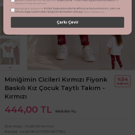
Elektronik Ticari İleti Aydınlatma Metni
gönderilmesine izin veriyorum.
'ni
okudum onay veriyorum.
KVKK kapsamında tarafınızca korunmasını, sms ve
Paylaştığım bilgilerin
WhatsApp üzerinden bilgilendirmeleri almayı
kabul ediyorum.
Çarkı Çevir
Miniğimin Cicileri Kırmızı Fiyonk
%54
i̇ndi̇ri̇m
Baskılı Kız Çocuk Taytlı Takım -
Kırmızı
444,00 TL
969,90 TL
Stok Kodu
mc6908-Kirmizi
Barkod
mc69081207615141817780