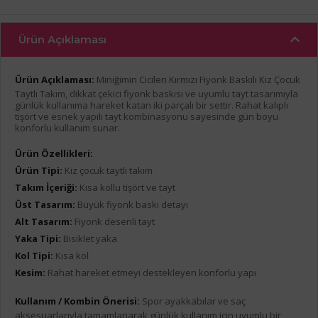
Ürün Açıklaması
Ürün Açıklaması:
Miniğimin Cicileri Kırmızı Fiyonk Baskılı Kız Çocuk
Taytlı Takım, dikkat çekici fiyonk baskısı ve uyumlu tayt tasarımıyla
günlük kullanıma hareket katan iki parçalı bir settir. Rahat kalıplı
tişört ve esnek yapılı tayt kombinasyonu sayesinde gün boyu
konforlu kullanım sunar.
Ürün Özellikleri:
Ürün Tipi:
Kız çocuk taytlı takım
Takım İçeriği:
Kısa kollu tişört ve tayt
Üst Tasarım:
Büyük fiyonk baskı detayı
Alt Tasarım:
Fiyonk desenli tayt
Yaka Tipi:
Bisiklet yaka
Kol Tipi:
Kısa kol
Kesim:
Rahat hareket etmeyi destekleyen konforlu yapı
Kullanım / Kombin Önerisi:
Spor ayakkabılar ve saç
aksesuarlarıyla tamamlanarak günlük kullanım için uyumlu bir