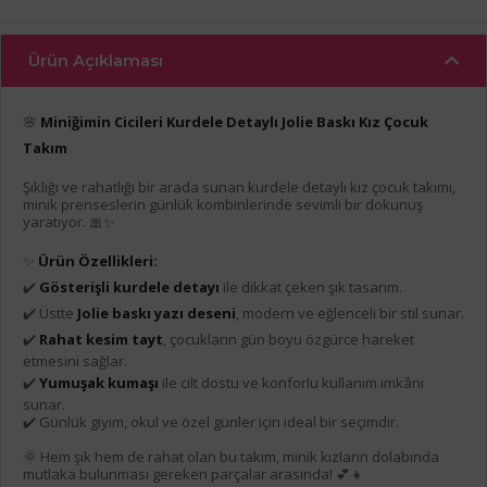
Ürün Açıklaması
🌸
Miniğimin Cicileri Kurdele Detaylı Jolie Baskı Kız Çocuk
Takım
Şıklığı ve rahatlığı bir arada sunan kurdele detaylı kız çocuk takımı,
minik prenseslerin günlük kombinlerinde sevimli bir dokunuş
yaratıyor. 🎀✨
✨
Ürün Özellikleri:
✔️
Gösterişli kurdele detayı
ile dikkat çeken şık tasarım.
✔️ Üstte
Jolie baskı yazı deseni
, modern ve eğlenceli bir stil sunar.
✔️
Rahat kesim tayt
, çocukların gün boyu özgürce hareket
etmesini sağlar.
✔️
Yumuşak kumaşı
ile cilt dostu ve konforlu kullanım imkânı
sunar.
✔️ Günlük giyim, okul ve özel günler için ideal bir seçimdir.
🌞 Hem şık hem de rahat olan bu takım, minik kızların dolabında
mutlaka bulunması gereken parçalar arasında! 💕👧