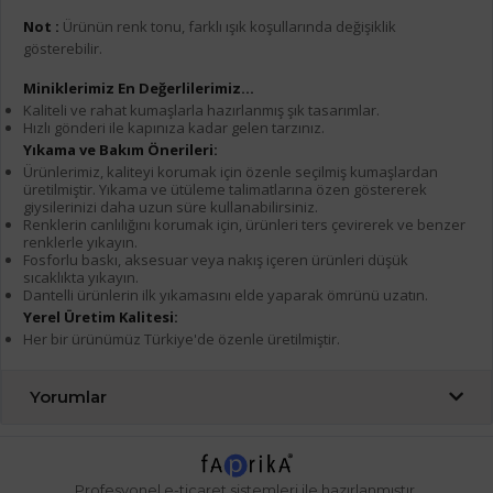
Not :
Ürünün renk tonu, farklı ışık koşullarında değişiklik
gösterebilir.
Miniklerimiz En Değerlilerimiz...
Kaliteli ve rahat kumaşlarla hazırlanmış şık tasarımlar.
Hızlı gönderi ile kapınıza kadar gelen tarzınız.
Yıkama ve Bakım Önerileri:
Ürünlerimiz, kaliteyi korumak için özenle seçilmiş kumaşlardan
üretilmiştir. Yıkama ve ütüleme talimatlarına özen göstererek
giysilerinizi daha uzun süre kullanabilirsiniz.
Renklerin canlılığını korumak için, ürünleri ters çevirerek ve benzer
renklerle yıkayın.
Fosforlu baskı, aksesuar veya nakış içeren ürünleri düşük
sıcaklıkta yıkayın.
Dantelli ürünlerin ilk yıkamasını elde yaparak ömrünü uzatın.
Yerel Üretim Kalitesi:
Her bir ürünümüz Türkiye'de özenle üretilmiştir.
Yorumlar
Profesyonel
e-ticaret
sistemleri ile hazırlanmıştır.