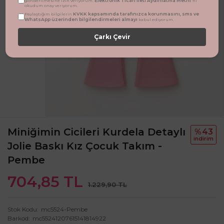
Elektronik Ticari İleti Aydınlatma Metni
gönderilmesine izin veriyorum.
'ni
okudum onay veriyorum.
KVKK kapsamında tarafınızca korunmasını, sms ve
Paylaştığım bilgilerin
WhatsApp üzerinden bilgilendirmeleri almayı
kabul ediyorum.
Çarkı Çevir
Miniğimin Cicileri Kurdela Detaylı
%43
i̇ndi̇ri̇m
Jolie Baskı Kız Çocuk Takım -
Pembe
704,85 TL
1.229,90 TL
Stok Kodu
mc5524-Pembe
Barkod
mc55241207615141814922