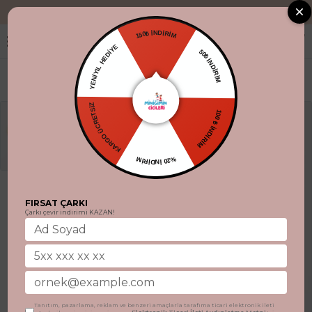
"Aynı gün kargo
150₺ İNDİRİM
YENİYIL HEDİYE
50₺ İNDİRİM
KARGO ÜCRETSİZ
100 ₺ İNDİRİM
%20 İNDİRİM
FIRSAT ÇARKI
Çarkı çevir indirimi KAZAN!
Tanıtım, pazarlama, reklam ve benzeri amaçlarla tarafıma ticari elektronik ileti