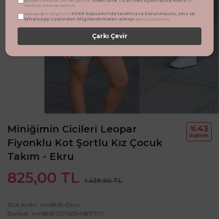
Elektronik Ticari İleti Aydınlatma Metni
gönderilmesine izin veriyorum.
'ni
okudum onay veriyorum.
KVKK kapsamında tarafınızca korunmasını, sms ve
Paylaştığım bilgilerin
WhatsApp üzerinden bilgilendirmeleri almayı
kabul ediyorum.
Çarkı Çevir
Miniğimin Cicileri Leopar
%43
i̇ndi̇ri̇m
Fiyonklu Kot Şortlu Kız Çocuk
Takım - Ekru
825,00 TL
1.439,90 TL
Stok Kodu
mc6869-Ekru
Barkod
mc68691207615141817701