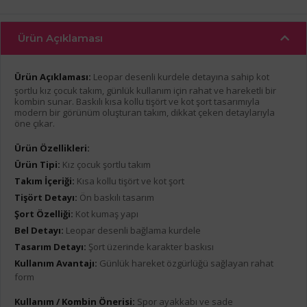
Ürün Açıklaması
Ürün Açıklaması:
Leopar desenli kurdele detayına sahip kot
şortlu kız çocuk takım, günlük kullanım için rahat ve hareketli bir
kombin sunar. Baskılı kısa kollu tişört ve kot şort tasarımıyla
modern bir görünüm oluşturan takım, dikkat çeken detaylarıyla
öne çıkar.
Ürün Özellikleri:
Ürün Tipi:
Kız çocuk şortlu takım
Takım İçeriği:
Kısa kollu tişört ve kot şort
Tişört Detayı:
Ön baskılı tasarım
Şort Özelliği:
Kot kumaş yapı
Bel Detayı:
Leopar desenli bağlama kurdele
Tasarım Detayı:
Şort üzerinde karakter baskısı
Kullanım Avantajı:
Günlük hareket özgürlüğü sağlayan rahat
form
Kullanım / Kombin Önerisi:
Spor ayakkabı ve sade