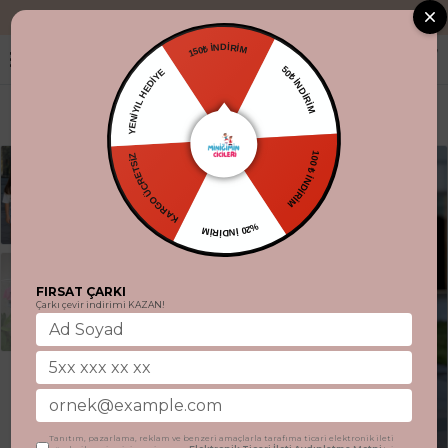
"Aynı gün kargo
150₺ İNDİRİM
YENİYIL HEDİYE
50₺ İNDİRİM
KARGO ÜCRETSİZ
100 ₺ İNDİRİM
%20 İNDİRİM
FIRSAT ÇARKI
Çarkı çevir indirimi KAZAN!
Tanıtım, pazarlama, reklam ve benzeri amaçlarla tarafıma ticari elektronik ileti