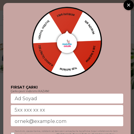
"Aynı gün kargo
150₺ İNDİRİM
YENİYIL HEDİYE
50₺ İNDİRİM
KARGO ÜCRETSİZ
100 ₺ İNDİRİM
%20 İNDİRİM
FIRSAT ÇARKI
Çarkı çevir indirimi KAZAN!
Tanıtım, pazarlama, reklam ve benzeri amaçlarla tarafıma ticari elektronik ileti