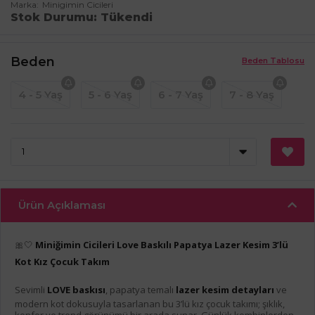
Marka
Minigimin Cicileri
Stok Durumu
Tükendi
Beden
Beden Tablosu
4 - 5 Yaş
5 - 6 Yaş
6 - 7 Yaş
7 - 8 Yaş
Ürün Açıklaması
🎀🤍
Miniğimin Cicileri Love Baskılı Papatya Lazer Kesim 3’lü
Kot Kız Çocuk Takım
Sevimli
LOVE baskısı
, papatya temalı
lazer kesim detayları
ve
modern kot dokusuyla tasarlanan bu 3’lü kız çocuk takımı; şıklık,
konfor ve trend görünümü bir arada sunar. Günlük kombinlerden