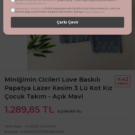
Elektronik Ticari İleti Aydınlatma Metni
gönderilmesine izin veriyorum.
'ni
okudum onay veriyorum.
KVKK kapsamında tarafınızca korunmasını, sms ve
Paylaştığım bilgilerin
WhatsApp üzerinden bilgilendirmeleri almayı
kabul ediyorum.
Çarkı Çevir
Miniğimin Cicileri Love Baskılı
%42
i̇ndi̇ri̇m
Papatya Lazer Kesim 3 Lü Kot Kız
Çocuk Takım - Açık Mavi
1.289,85 TL
2.239,90 TL
Stok Kodu
mc6263-AcikMavi
Barkod
mc62631207615141816464