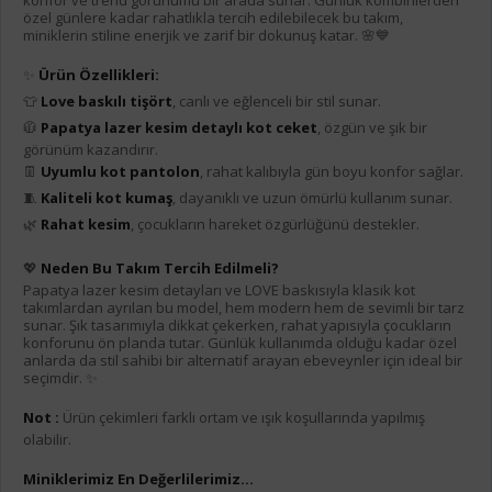
özel günlere kadar rahatlıkla tercih edilebilecek bu takım,
miniklerin stiline enerjik ve zarif bir dokunuş katar. 🌸💙
✨
Ürün Özellikleri:
👕
Love baskılı tişört
, canlı ve eğlenceli bir stil sunar.
🧥
Papatya lazer kesim detaylı kot ceket
, özgün ve şık bir
görünüm kazandırır.
👖
Uyumlu kot pantolon
, rahat kalıbıyla gün boyu konfor sağlar.
🧵
Kaliteli kot kumaş
, dayanıklı ve uzun ömürlü kullanım sunar.
🌿
Rahat kesim
, çocukların hareket özgürlüğünü destekler.
💖
Neden Bu Takım Tercih Edilmeli?
Papatya lazer kesim detayları ve LOVE baskısıyla klasik kot
takımlardan ayrılan bu model, hem modern hem de sevimli bir tarz
sunar. Şık tasarımıyla dikkat çekerken, rahat yapısıyla çocukların
konforunu ön planda tutar. Günlük kullanımda olduğu kadar özel
anlarda da stil sahibi bir alternatif arayan ebeveynler için ideal bir
seçimdir. ✨
Not :
Ürün çekimleri farklı ortam ve ışık koşullarında yapılmış
olabilir.
Miniklerimiz En Değerlilerimiz...