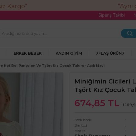
"Aynı gü
Sipariş Takibi
ERKEK BEBEK
KADIN GIYIM
⚡FLAŞ ÜRÜN⚡
ve Kot Bol Pantolon Ve Tşört Kız Çocuk Takım - Açık Mavi
Miniğimin Cicileri
Tşört Kız Çocuk Ta
674,85 TL
1.169,
Stok Kodu
Barkod
Marka