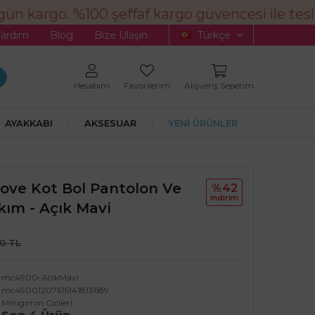
n kargo. %100 şeffaf kargo güvencesi ile tesli
Yardım
Blog
Bize Ulaşın
Türkçe
Hesabım
Favorilerim
Alışveriş Sepetim
AYAKKABI
AKSESUAR
YENİ ÜRÜNLER
 Love Kot Bol Pantolon Ve
%42
i̇ndi̇ri̇m
kım - Açık Mavi
90 TL
mc4900-AcikMavi
mc49001207615141813689
Minigimin Cicileri