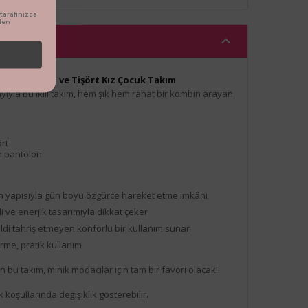
arafınızca
den
 Bol Pantolon ve Tişört Kız Çocuk Takım
yıyla bu ikili takım, hem şık hem rahat bir kombin arayan
ört
im pantolon
n yapısıyla gün boyu özgürce hareket etme imkânı
i ve enerjik tasarımıyla dikkat çeker
ildi tahriş etmeyen konforlu bir kullanım sunar
rme, pratik kullanım
an bu takım, minik modacılar için tam bir favori olacak!
 koşullarında değişiklik gösterebilir.