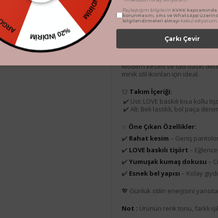
100 ₺ İNDİRİM
RETSİZ
Paylaştığım bilgilerin
KVKK kapsamında t
korunmasını, sms ve WhatsApp üzerin
bilgilendirmeleri almayı
kabul ediyorum.
Ürün Açıklaması
%20 İNDİRİM
Çarkı Çevir
🌸
Miniğimin Cicileri Love Kot
Modern kesimi ve tatlı baskı deta
minik stil ikonları için ideal.
👕
Takım İçeriği:
✔️ Üst: LOVE baskılı kısa kollu tiş
✔️ Alt: Beli lastikli, bol paça den
✨
Öne Çıkan Özellikler:
✔️
Rahat kesim
– Geniş pantolo
✔️
LOVE baskılı tişört
– Eğlencel
✔️
Yumuşak kumaş dokusu
– C
✔️
Esnek bel yapısı
– Kolay giydi
💖 Günlük stilin enerjisini yansıt
Not :
Ürünün renk tonu, farklı ışık