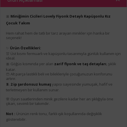
Ürün Açıklaması
🎀
Miniğimin Cicileri Lovely Fiyonk Detaylı Kapüşonlu Kız
Çocuk Takım
Hem rahat hem de tatlı bir tarz arayan minikler için harika bir
seçenek!
✨
Ürün Özellikleri:
👚 Üst kısmı fermuarlı ve kapüşonlu tasarımıyla günlük kullanım için
ideal.
🎀 Göğüs kısmında yer alan
zarif fiyonk ve taş detayları
, şıklık
katar.
🩳 Alt parça lastikli beli ve bilekleriyle çocuğunuzun konforunu
artırır.
🧵
2 ip şardonsuz kumaş
yapısı sayesinde yumuşak, hafif ve
terletmeyen bir kullanım sunar.
🌸 Oyun saatlerinden minik gezilere kadar her an şıklığıyla öne
çıkan, sevimli bir takımdır.
Not :
Ürünün renk tonu, farklı ışık koşullarında değişiklik
gösterebilir.