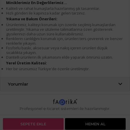
Miniklerimiz En Değerlilerimiz...
Kaliteli ve rahat kumaşlarla hazırlanmış şık tasarımlar.
Hızlı gönderi ile kapınıza kadar gelen tarzınız.
Yıkama ve Bakım Önerileri:
Ürünlerimiz, kaliteyi korumak için özenle seçilmiş kumaşlardan
üretilmiştir. Yıkama ve ütüleme talimatlarına özen göstererek
giysilerinizi daha uzun süre kullanabilirsiniz.
Renklerin canlılığını korumak için, ürünleri ters çevirerek ve benzer
renklerle yıkayın.
Fosforlu baskı, aksesuar veya nakış içeren ürünleri düşük
sıcaklıkta yıkayın.
Dantelli ürünlerin ilk yıkamasını elde yaparak ömrünü uzatın.
Yerel Üretim Kalitesi:
Her bir ürünümüz Türkiye'de özenle üretilmiştir.
Yorumlar
Profesyonel
e-ticaret
sistemleri ile hazırlanmıştır.
SEPETE EKLE
HEMEN AL