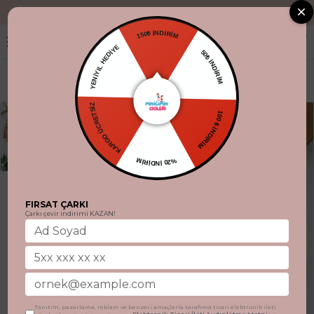
"Aynı gün kargo
150₺ İNDİRİM
YENİYIL HEDİYE
50₺ İNDİRİM
KARGO ÜCRETSİZ
100 ₺ İNDİRİM
%20 İNDİRİM
FIRSAT ÇARKI
Çarkı çevir indirimi KAZAN!
Tanıtım, pazarlama, reklam ve benzeri amaçlarla tarafıma ticari elektronik ileti