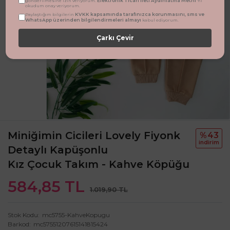
Elektronik Ticari İleti Aydınlatma Metni
gönderilmesine izin veriyorum.
'ni
okudum onay veriyorum.
KVKK kapsamında tarafınızca korunmasını, sms ve
Paylaştığım bilgilerin
WhatsApp üzerinden bilgilendirmeleri almayı
kabul ediyorum.
Çarkı Çevir
Miniğimin Cicileri Lovely Fiyonk
%43
i̇ndi̇ri̇m
Detaylı Kapüşonlu
Kız Çocuk Takım - Kahve Köpüğu
584,85 TL
1.019,90 TL
Stok Kodu
mc5755-KahveKopugu
Barkod
mc57551207615141815424