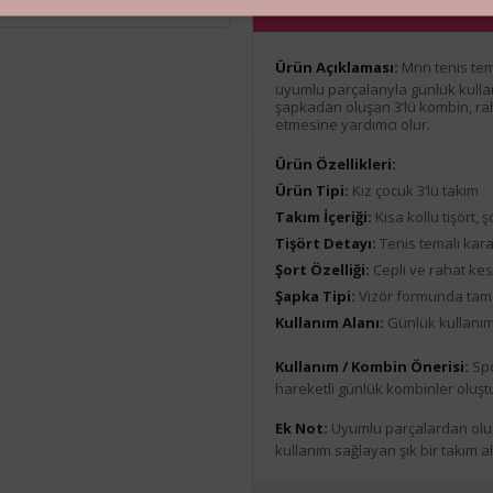
Ürün Açıklaması
Ürün Açıklaması:
Mnn tenis tema
uyumlu parçalarıyla günlük kullanım
şapkadan oluşan 3’lü kombin, ra
etmesine yardımcı olur.
Ürün Özellikleri:
Ürün Tipi:
Kız çocuk 3’lü takım
Takım İçeriği:
Kısa kollu tişört, 
Tişört Detayı:
Tenis temalı kara
Şort Özelliği:
Cepli ve rahat kes
Şapka Tipi:
Vizör formunda tam
Kullanım Alanı:
Günlük kullanım
Kullanım / Kombin Önerisi:
Spo
hareketli günlük kombinler oluştu
Ek Not:
Uyumlu parçalardan oluş
kullanım sağlayan şık bir takım alt