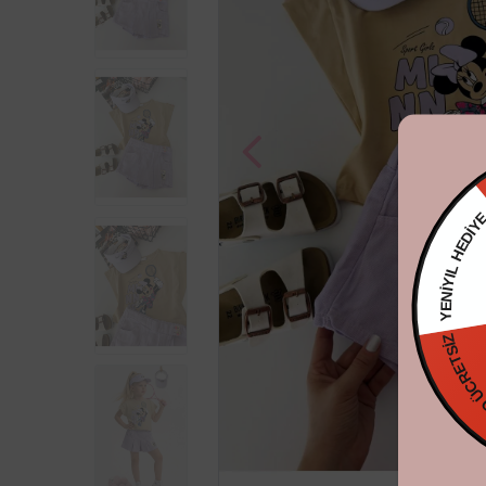
YENİYIL H
KARGO ÜCR