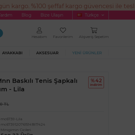
ün kargo. %100 şeffaf kargo güvencesi ile tesli
Yardım
Blog
Bize Ulaşın
Türkçe
Hesabım
Favorilerim
Alışveriş Sepetim
AYAKKABI
AKSESUAR
YENİ ÜRÜNLER
Mnn Baskılı Tenis Şapkalı
%42
i̇ndi̇ri̇m
m - Lila
90 TL
mc6739-Lila
mc67391207615141817424
Minigimin Cicileri