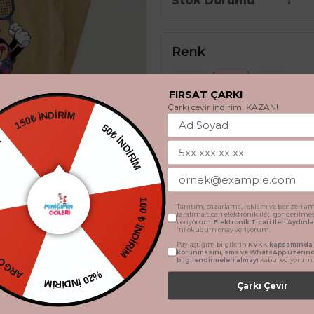
Stok Durumu
Renk
FIRSAT ÇARKI
Çarkı çevir indirimi KAZAN!
150₺ İNDİRİM
EDİYE
50₺ İNDİRİM
Beden
3 Yaş
4 Yaş
5 Ya
ETSİZ
Tanıtım, pazarlama, reklam ve benzeri am
100 ₺ İNDİRİM
tarafıma ticari elektronik ileti gönderilme
veriyorum.
Elektronik Ticari İleti Aydın
'ni okudum onay veriyorum.
Paylaştığım bilgilerin
KVKK kapsamında t
korunmasını, sms ve WhatsApp üzerin
SEPETE 
bilgilendirmeleri almayı
kabul ediyorum.
%20 İNDİRİM
Çarkı Çevir