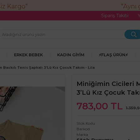
"Aynı g
Sipariş Takibi
ERKEK BEBEK
KADIN GIYIM
⚡FLAŞ ÜRÜN⚡
n Baskılı Tenis Şapkalı 3’lü Kız Çocuk Takım - Lila
Miniğimin Cicileri 
3’lü Kız Çocuk Takı
783,00 TL
1.359,
Stok Kodu
Barkod
Marka