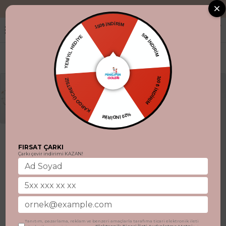
"Aynı gün kargo
150₺ İNDİRİM
YENİYIL HEDİYE
50₺ İNDİRİM
KARGO ÜCRETSİZ
100 ₺ İNDİRİM
%20 İNDİRİM
FIRSAT ÇARKI
Çarkı çevir indirimi KAZAN!
Tanıtım, pazarlama, reklam ve benzeri amaçlarla tarafıma ticari elektronik ileti