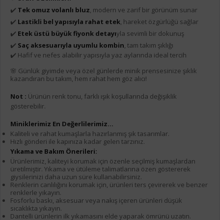
✔️
Tek omuz volanlı bluz
, modern ve zarif bir görünüm sunar
✔️
Lastikli bel yapısıyla rahat etek
, hareket özgürlüğü sağlar
✔️
Etek üstü büyük fiyonk detayı
yla sevimli bir dokunuş
✔️
Saç aksesuarıyla uyumlu kombin
, tam takım şıklığı
✔️ Hafif ve nefes alabilir yapısıyla yaz aylarında ideal tercih
🌸 Günlük giyimde veya özel günlerde minik prensesinize şıklık
kazandıran bu takım, hem rahat hem göz alıcı!
Not :
Ürünün renk tonu, farklı ışık koşullarında değişiklik
gösterebilir.
Miniklerimiz En Değerlilerimiz...
Kaliteli ve rahat kumaşlarla hazırlanmış şık tasarımlar.
Hızlı gönderi ile kapınıza kadar gelen tarzınız.
Yıkama ve Bakım Önerileri:
Ürünlerimiz, kaliteyi korumak için özenle seçilmiş kumaşlardan
üretilmiştir. Yıkama ve ütüleme talimatlarına özen göstererek
giysilerinizi daha uzun süre kullanabilirsiniz.
Renklerin canlılığını korumak için, ürünleri ters çevirerek ve benzer
renklerle yıkayın.
Fosforlu baskı, aksesuar veya nakış içeren ürünleri düşük
sıcaklıkta yıkayın.
Dantelli ürünlerin ilk yıkamasını elde yaparak ömrünü uzatın.