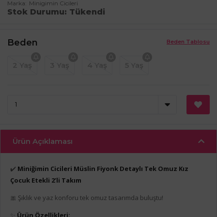
Marka
Minigimin Cicileri
Stok Durumu
Tükendi
Beden
Beden Tablosu
2 Yaş
3 Yaş
4 Yaş
5 Yaş
Ürün Açıklaması
✔️
Miniğimin Cicileri Müslin Fiyonk Detaylı Tek Omuz Kız
Çocuk Etekli 2’li Takım
🎀 Şıklık ve yaz konforu tek omuz tasarımda buluştu!
✨
Ürün Özellikleri: