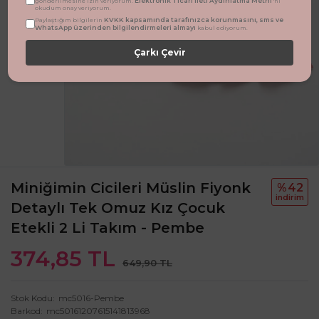
Elektronik Ticari İleti Aydınlatma Metni
gönderilmesine izin veriyorum.
'ni
okudum onay veriyorum.
KVKK kapsamında tarafınızca korunmasını, sms ve
Paylaştığım bilgilerin
WhatsApp üzerinden bilgilendirmeleri almayı
kabul ediyorum.
Çarkı Çevir
Miniğimin Cicileri Müslin Fiyonk
%42
i̇ndi̇ri̇m
Detaylı Tek Omuz Kız Çocuk
Etekli 2 Li Takım - Pembe
374,85 TL
649,90 TL
Stok Kodu
mc5016-Pembe
Barkod
mc50161207615141813968