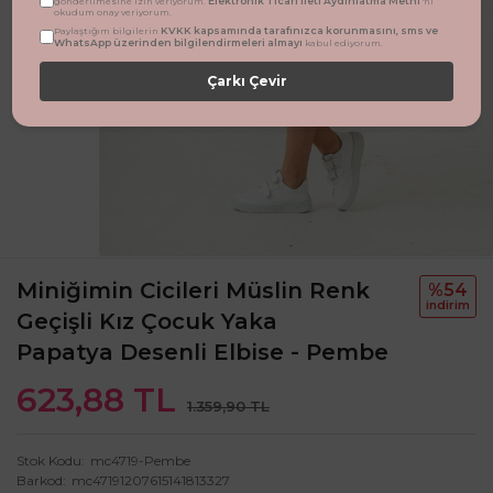
Elektronik Ticari İleti Aydınlatma Metni
gönderilmesine izin veriyorum.
'ni
okudum onay veriyorum.
KVKK kapsamında tarafınızca korunmasını, sms ve
Paylaştığım bilgilerin
WhatsApp üzerinden bilgilendirmeleri almayı
kabul ediyorum.
Çarkı Çevir
Miniğimin Cicileri Müslin Renk
%54
i̇ndi̇ri̇m
Geçişli Kız Çocuk Yaka
Papatya Desenli Elbise - Pembe
623,88 TL
1.359,90 TL
Stok Kodu
mc4719-Pembe
Barkod
mc47191207615141813327