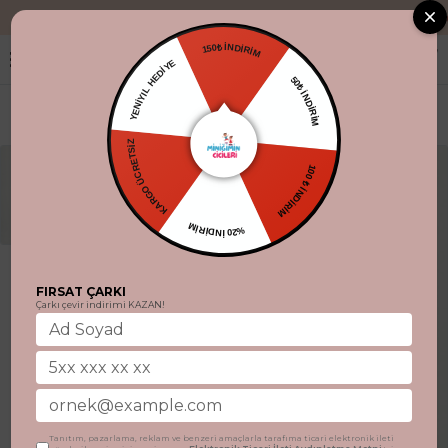
"Aynı gün kargo.
150₺ İNDİRİM
YENİYIL HEDİYE
50₺ İNDİRİM
KARGO ÜCRETSİZ
100 ₺ İNDİRİM
%20 İNDİRİM
FIRSAT ÇARKI
Çarkı çevir indirimi KAZAN!
Tanıtım, pazarlama, reklam ve benzeri amaçlarla tarafıma ticari elektronik ileti