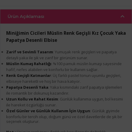
Ürün Açıklaması
Miniğimin Cicileri Müslin Renk Geçişli Kız Çocuk Yaka
Papatya Desenli Elbise
Zarif ve Sevimli Tasarım
: Yumuşak renk geçişleri ve papatya
detaylı yaka ile şık ve zarif bir görünüm sunar.
Müslin Kumaş Rahatlığı
: %100 pamuk müslin kumaşı sayesinde
hafif, nefes alabilen ve konforlu bir kullanım sağlar.
Renk Geçişli Katmanlar
: Üç farklı pastel tonun uyumlu geçişleri,
elbiseye hareketli ve hoş bir hava katıyor.
Papatya Desenli Yaka
: Yaka kısmındaki zarif papatya işlemeleri
ile romantik bir dokunuş kazandırır.
Uzun Kollu ve Rahat Kesim
: Günlük kullanıma uygun, bol kesimi
ile hareket özgürlüğü sunar.
Özel Günler ve Günlük Kullanım İçin Uygun
: Günlük giyimde
konforlu bir tercih olup, doğum günü ve özel davetlerde de şık bir
seçenek oluşturur.