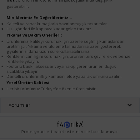
Not :
Ürünün renk tonu, farklı ışık koşullarında değişiklik
gösterebilir.
Miniklerimiz En Değerlilerimiz...
Kaliteli ve rahat kumaşlarla hazırlanmış şık tasarımlar.
Hızlı gönderi ile kapınıza kadar gelen tarzınız.
Yıkama ve Bakım Önerileri:
Ürünlerimiz, kaliteyi korumak için özenle seçilmiş kumaşlardan
üretilmiştir. Yıkama ve ütüleme talimatlarına özen göstererek
giysilerinizi daha uzun süre kullanabilirsiniz.
Renklerin canlılığını korumak için, ürünleri ters çevirerek ve benzer
renklerle yıkayın.
Fosforlu baskı, aksesuar veya nakış içeren ürünleri düşük
sıcaklıkta yıkayın.
Dantelli ürünlerin ilk yıkamasını elde yaparak ömrünü uzatın.
Yerel Üretim Kalitesi:
Her bir ürünümüz Türkiye'de özenle üretilmiştir.
Yorumlar
Profesyonel
e-ticaret
sistemleri ile hazırlanmıştır.