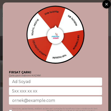
"Aynı gün kargo
150₺ İNDİRİM
50₺ İNDİRİM
YENİYIL HEDİYE
100 ₺ İNDİRİM
KARGO ÜCRETSİZ
%20 İNDİRİM
FIRSAT ÇARKI
Çarkı çevir indirimi KAZAN!
Tanıtım, pazarlama, reklam ve benzeri amaçlarla tarafıma ticari elektronik ileti