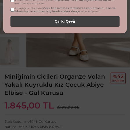
Elektronik Ticari İleti Aydınlatma Metni
gönderilmesine izin veriyorum.
'ni
okudum onay veriyorum.
KVKK kapsamında tarafınızca korunmasını, sms ve
Paylaştığım bilgilerin
WhatsApp üzerinden bilgilendirmeleri almayı
kabul ediyorum.
Çarkı Çevir
Miniğimin Cicileri Organze Volan
%42
i̇ndi̇ri̇m
Yakalı Kuyruklu Kız Çocuk Abiye
Elbise - Gül Kurusu
1.845,00 TL
3.199,90 TL
Stok Kodu
mc6941-GulKurusu
Barkod
mc69411207615141817857