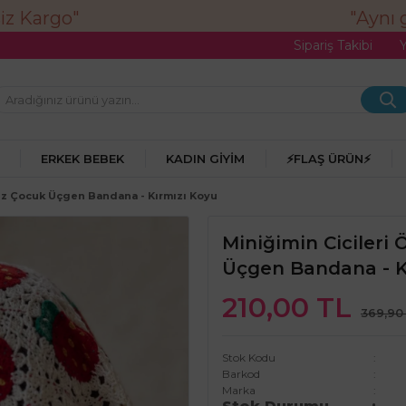
"Aynı g
Sipariş Takibi
ERKEK BEBEK
KADIN GIYIM
⚡FLAŞ ÜRÜN⚡
Kız Çocuk Üçgen Bandana - Kırmızı Koyu
Miniğimin Cicileri
Üçgen Bandana - K
210,00 TL
369,90
Stok Kodu
Barkod
Marka