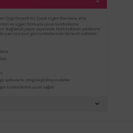
leri Örgü Desenli Kız Çocuk Üçgen Bandana, el işi
leri ve üçgen formuyla çocuk kombinlerine
r. Bağlamalı yapısı sayesinde farklı kullanım şekillerine
n yanı sıra özel gün kombinlerinde de tercih edilebilir.
dana
tayı
ım
ü aplikelerle zenginleştirilmiş modeller
gün kombinlerine uyum sağlar