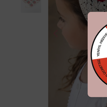
YENİYIL H
KARGO ÜCRE