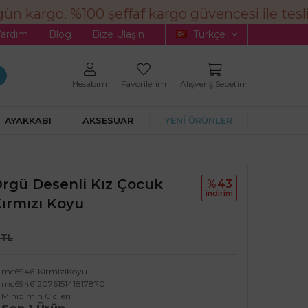
ün kargo. %100 şeffaf kargo güvencesi ile tesli
Yardım
Blog
Bize Ulaşın
Türkçe
Hesabım
Favorilerim
Alışveriş Sepetim
AYAKKABI
AKSESUAR
YENİ ÜRÜNLER
 Örgü Desenli Kız Çocuk
%43
i̇ndi̇ri̇m
ırmızı Koyu
 TL
mc6946-KirmiziKoyu
mc69461207615141817870
Minigimin Cicileri