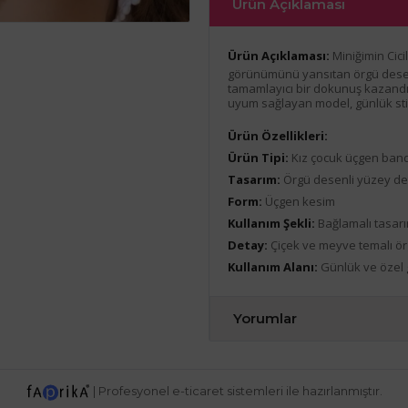
Ürün Açıklaması
Ürün Açıklaması:
Miniğimin Cici
görünümünü yansıtan örgü desen
tamamlayıcı bir dokunuş kazandırı
uyum sağlayan model, günlük stili
Ürün Özellikleri:
Ürün Tipi:
Kız çocuk üçgen ban
Tasarım:
Örgü desenli yüzey de
Form:
Üçgen kesim
Kullanım Şekli:
Bağlamalı tasar
Detay:
Çiçek ve meyve temalı örg
Kullanım Alanı:
Günlük ve özel 
Yorumlar
|
Profesyonel
e-ticaret
sistemleri ile hazırlanmıştır.