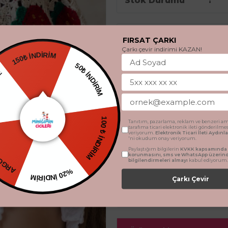
Stok Durumu
Renk
FIRSAT ÇARKI
Çarkı çevir indirimi KAZAN!
150₺ İNDİRİM
EDİYE
50₺ İNDİRİM
TSİZ
Beden
Tanıtım, pazarlama, reklam ve benzeri am
tarafıma ticari elektronik ileti gönderilme
100 ₺ İNDİRİM
veriyorum.
Elektronik Ticari İleti Aydın
'ni okudum onay veriyorum.
Standart
Paylaştığım bilgilerin
KVKK kapsamında t
korunmasını, sms ve WhatsApp üzerin
bilgilendirmeleri almayı
kabul ediyorum.
%20 İNDİRİM
Çarkı Çevir
SEPETE 