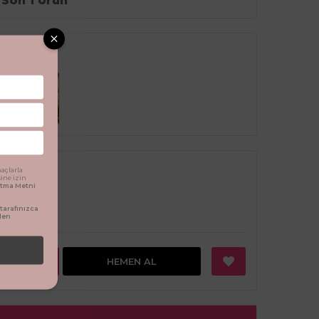
Son 1 Ürün
açlarla
sine izin
latma Metni
arafınızca
den
EKLE
HEMEN AL