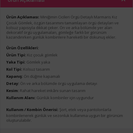
Ürün Açıklaması
Ürün Açıklaması:
Miniğimin Cicileri Örgü Detaylı Marmaris Kız
Çocuk Gömlek, özgün tasarımını tamamlayan örgü detayları ve
kolsuz yapısıyla dikkat çeker. Ön ve arka bölümde yer alan
dekoratif örgü uygulamaları, gömleğe farklı bir görünüm
kazandırırken günlük kombinlere hareketli bir dokunuş ekler.
Ürün Özellikleri:
Ürün Tipi:
Kız çocuk gömlek
Yaka Tipi:
Gömlek yaka
Kol Tipi:
Kolsuz tasarım
Kapanış:
Ön düğme kapamalı
Detay:
Ön ve arka bölümde örgü uygulama detayı
Kesim:
Rahat hareket imkânı sunan tasarım
Kullanım Alanı:
Günlük kombinler için uygundur
Kullanım / Kombin Önerisi:
Şort, etek veya pantolonlarla
kombinlenerek günlük ve sezonluk kullanıma uygun bir görünüm
oluşturulabilir.