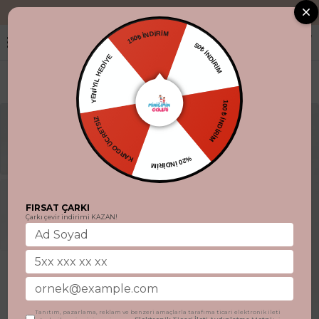
"Aynı gün kargo
150₺ İNDİRİM
50₺ İNDİRİM
YENİYIL HEDİYE
100 ₺ İNDİRİM
KARGO ÜCRETSİZ
%20 İNDİRİM
FIRSAT ÇARKI
Çarkı çevir indirimi KAZAN!
Tanıtım, pazarlama, reklam ve benzeri amaçlarla tarafıma ticari elektronik ileti