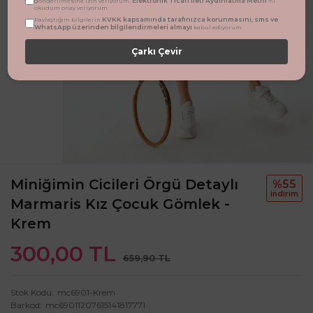
Elektronik Ticari İleti Aydınlatma Metni
gönderilmesine izin veriyorum.
'ni
okudum onay veriyorum.
KVKK kapsamında tarafınızca korunmasını, sms ve
Paylaştığım bilgilerin
WhatsApp üzerinden bilgilendirmeleri almayı
kabul ediyorum.
Çarkı Çevir
Miniğimin Cicileri Örgü Detaylı
%55
i̇ndi̇ri̇m
Marmaris Kız Çocuk Gömlek -
Krem
300,00 TL
659,90 TL
Stok Kodu
mc6901-Krem
Barkod
mc69011207615141817771