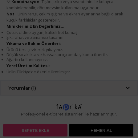
💡
Kombinasyon:
Tişört, triko veya sweatshirt ile kolayca
kombinlenebilir; dört mevsim kullanıma uygundur.
Not :
Ürün rengi, çekim ışığına ve ekran ayarlarına bağlı olarak
küçük farklılıklar gösterebilir.
Miniklerimiz En Değerlimiz...
Çocuk cildine uygun, kaliteli kot kumaş
Şık, rahat ve zamansız tasarım
Yıkama ve Bakım Önerileri:
Ürünü ters çevirerek yıkayınız.
Düşük sıcaklıkta ve hassas programda yıkama önerilir.
Ağartıcı kullanmayınız.
Yerel Üretim Kalitesi:
Ürün Türkiye’de özenle üretilmiştir.
Yorumlar (1)
Profesyonel
e-ticaret
sistemleri ile hazırlanmıştır.
SEPETE EKLE
HEMEN AL