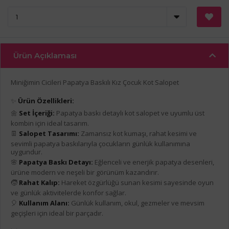
Ürün Açıklaması
Miniğimin Cicileri Papatya Baskılı Kız Çocuk Kot Salopet
✨
Ürün Özellikleri:
🌼
Set İçeriği:
Papatya baskı detaylı kot salopet ve uyumlu üst
kombin için ideal tasarım.
👖
Salopet Tasarımı:
Zamansız kot kumaşı, rahat kesimi ve
sevimli papatya baskılarıyla çocukların günlük kullanımına
uygundur.
🌸
Papatya Baskı Detayı:
Eğlenceli ve enerjik papatya desenleri,
ürüne modern ve neşeli bir görünüm kazandırır.
🧒
Rahat Kalıp:
Hareket özgürlüğü sunan kesimi sayesinde oyun
ve günlük aktivitelerde konfor sağlar.
🎈
Kullanım Alanı:
Günlük kullanım, okul, gezmeler ve mevsim
geçişleri için ideal bir parçadır.