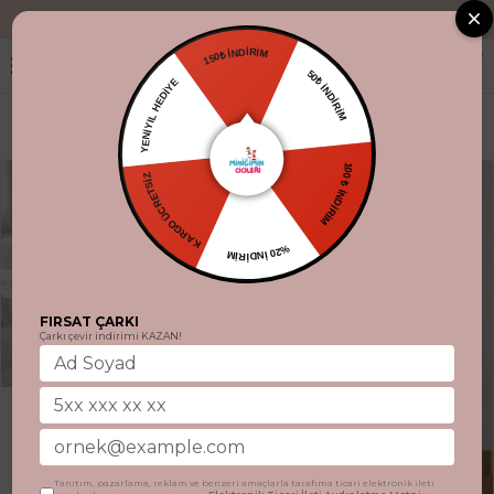
"Aynı gün kargo
150₺ İNDİRİM
YENİYIL HEDİYE
50₺ İNDİRİM
KARGO ÜCRETSİZ
100 ₺ İNDİRİM
%20 İNDİRİM
FIRSAT ÇARKI
Çarkı çevir indirimi KAZAN!
Tanıtım, pazarlama, reklam ve benzeri amaçlarla tarafıma ticari elektronik ileti