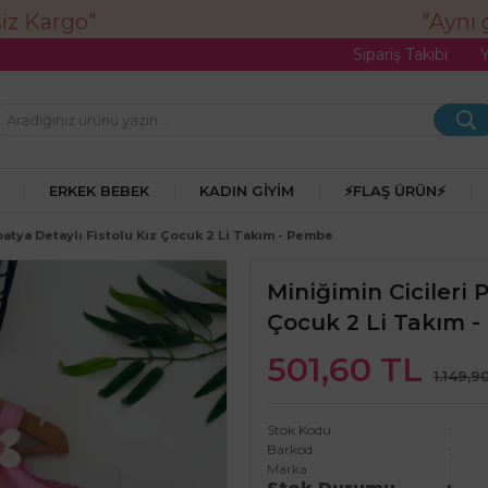
"Aynı gü
Sipariş Takibi
ERKEK BEBEK
KADIN GIYIM
⚡FLAŞ ÜRÜN⚡
patya Detaylı Fistolu Kız Çocuk 2 Li Takım - Pembe
Miniğimin Cicileri 
Çocuk 2 Li Takım 
501,60 TL
1.149,9
Stok Kodu
Barkod
Marka