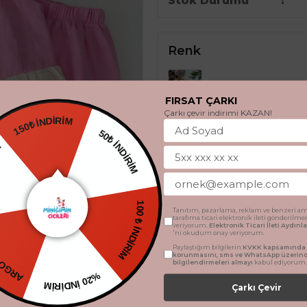
Stok Durumu
Renk
FIRSAT ÇARKI
Çarkı çevir indirimi KAZAN!
150₺ İNDİRİM
DİYE
50₺ İNDİRİM
Beden
2 Yaş
3 Yaş
4 Ya
ETSİZ
Tanıtım, pazarlama, reklam ve benzeri am
100 ₺ İNDİRİM
tarafıma ticari elektronik ileti gönderilme
veriyorum.
Elektronik Ticari İleti Aydın
'ni okudum onay veriyorum.
Paylaştığım bilgilerin
KVKK kapsamında t
korunmasını, sms ve WhatsApp üzerin
bilgilendirmeleri almayı
kabul ediyorum.
%20 İNDİRİM
Çarkı Çevir