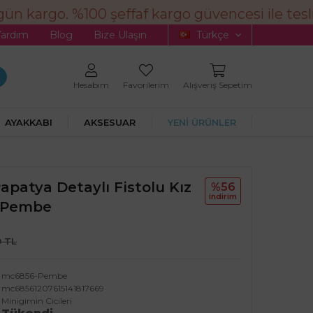
n kargo. %100 şeffaf kargo güvencesi ile tesli
Yardım
Blog
Bize Ulaşın
Türkçe
Hesabım
Favorilerim
Alışveriş Sepetim
AYAKKABI
AKSESUAR
YENİ ÜRÜNLER
Papatya Detaylı Fistolu Kız
%56
i̇ndi̇ri̇m
- Pembe
0 TL
mc6856-Pembe
mc68561207615141817669
Minigimin Cicileri