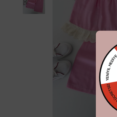
YENİYIL HE
KARGO ÜCR