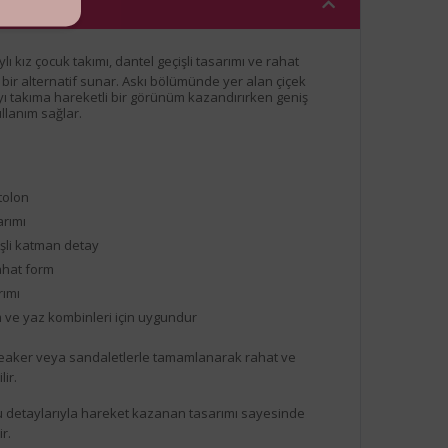
ı kız çocuk takımı, dantel geçişli tasarımı ve rahat
k bir alternatif sunar. Askı bölümünde yer alan çiçek
ayı takıma hareketli bir görünüm kazandırırken geniş
llanım sağlar.
tolon
arımı
işli katman detay
ahat form
rımı
 ve yaz kombinleri için uygundur
aker veya sandaletlerle tamamlanarak rahat ve
lir.
olu detaylarıyla hareket kazanan tasarımı sayesinde
ir.