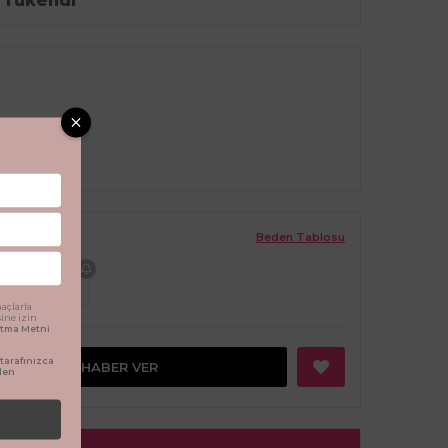
Tükendi
Beden Tablosu
ş
5 Yaş
açlarla
sine izin
latma Metni
arafınızca
GELINCE HABER VER
den