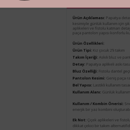
Ürün Açıklaması
Ürün Açıklaması:
Papatya detayl
kesimiyle günlük kullanım için şı
aplikeleri ve fistolu katman det
paça pantolon yapısı konforlu ku
Ürün Özellikleri:
Ürün Tipi:
Kız çocuk 2’li takım
Takım İçeriği:
Askılı bluz ve pan
Detay:
Papatya aplikeli askı tas
Bluz Özelliği:
Fistolu dantel geç
Pantolon Kesimi:
Geniş paça r
Bel Yapısı:
Lastikli kullanım tasa
Kullanım Alanı:
Günlük kullanım
Kullanım / Kombin Önerisi:
Sne
enerjik bir yaz kombini oluşturabi
Ek Not:
Çiçek aplikeleri ve fist
dikkat çekici bir takım alternatifid