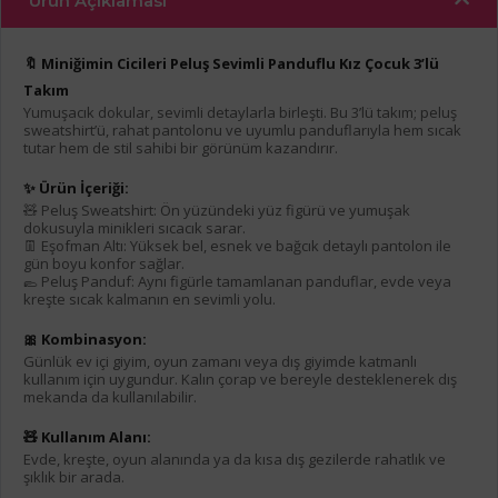
Ürün Açıklaması
🔖 Miniğimin Cicileri Peluş Sevimli Panduflu Kız Çocuk 3’lü
Takım
Yumuşacık dokular, sevimli detaylarla birleşti. Bu 3’lü takım; peluş
sweatshirt’ü, rahat pantolonu ve uyumlu panduflarıyla hem sıcak
tutar hem de stil sahibi bir görünüm kazandırır.
✨ Ürün İçeriği:
🧸 Peluş Sweatshirt: Ön yüzündeki yüz figürü ve yumuşak
dokusuyla minikleri sıcacık sarar.
👖 Eşofman Altı: Yüksek bel, esnek ve bağcık detaylı pantolon ile
gün boyu konfor sağlar.
🥿 Peluş Panduf: Aynı figürle tamamlanan panduflar, evde veya
kreşte sıcak kalmanın en sevimli yolu.
🎀 Kombinasyon:
Günlük ev içi giyim, oyun zamanı veya dış giyimde katmanlı
kullanım için uygundur. Kalın çorap ve bereyle desteklenerek dış
mekanda da kullanılabilir.
🧸 Kullanım Alanı:
Evde, kreşte, oyun alanında ya da kısa dış gezilerde rahatlık ve
şıklık bir arada.