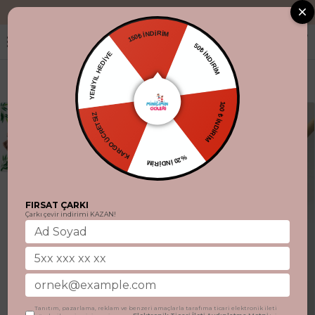
"Aynı gün kargo
150₺ İNDİRİM
50₺ İNDİRİM
YENİYIL HEDİYE
KARGO ÜCRETSİZ
100 ₺ İNDİRİM
%20 İNDİRİM
FIRSAT ÇARKI
Çarkı çevir indirimi KAZAN!
Tanıtım, pazarlama, reklam ve benzeri amaçlarla tarafıma ticari elektronik ileti