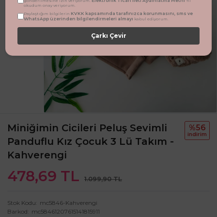
Elektronik Ticari İleti Aydınlatma Metni
gönderilmesine izin veriyorum.
'ni
okudum onay veriyorum.
KVKK kapsamında tarafınızca korunmasını, sms ve
Paylaştığım bilgilerin
WhatsApp üzerinden bilgilendirmeleri almayı
kabul ediyorum.
Çarkı Çevir
Miniğimin Cicileri Peluş Sevimli
%56
i̇ndi̇ri̇m
Panduflu Kız Çocuk 3 Lü Takım -
Kahverengi
478,69 TL
1.099,90 TL
Stok Kodu
mc5846-Kahverengi
Barkod
mc58461207615141815911