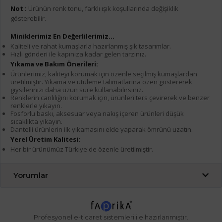
Not :
Ürünün renk tonu, farklı ışık koşullarında değişiklik
gösterebilir.
Miniklerimiz En Değerlilerimiz...
Kaliteli ve rahat kumaşlarla hazırlanmış şık tasarımlar.
Hızlı gönderi ile kapınıza kadar gelen tarzınız.
Yıkama ve Bakım Önerileri:
Ürünlerimiz, kaliteyi korumak için özenle seçilmiş kumaşlardan
üretilmiştir. Yıkama ve ütüleme talimatlarına özen göstererek
giysilerinizi daha uzun süre kullanabilirsiniz.
Renklerin canlılığını korumak için, ürünleri ters çevirerek ve benzer
renklerle yıkayın.
Fosforlu baskı, aksesuar veya nakış içeren ürünleri düşük
sıcaklıkta yıkayın.
Dantelli ürünlerin ilk yıkamasını elde yaparak ömrünü uzatın.
Yerel Üretim Kalitesi:
Her bir ürünümüz Türkiye'de özenle üretilmiştir.
Yorumlar
Profesyonel
e-ticaret
sistemleri ile hazırlanmıştır.