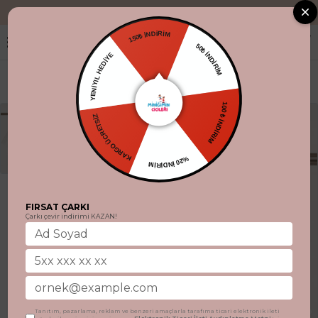
"Aynı gün kargo
150₺ İNDİRİM
50₺ İNDİRİM
YENİYIL HEDİYE
100 ₺ İNDİRİM
KARGO ÜCRETSİZ
%20 İNDİRİM
FIRSAT ÇARKI
Çarkı çevir indirimi KAZAN!
Tanıtım, pazarlama, reklam ve benzeri amaçlarla tarafıma ticari elektronik ileti