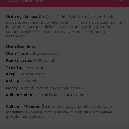
Ürün Açıklaması
Ürün Açıklaması:
Miniğimin Cicileri Polo Yaka Oversize Erkek
Çocuk Sweat, klasik polo yaka tasarımını modern oversize kesimle
buluşturur. %100 pamuk kumaşı sayesinde gün boyu konfor
sunarken, günlük kombinlere rahat ve sade bir görünüm
kazandırır.
Ürün Özellikleri:
Ürün Tipi:
Erkek çocuk sweat
Kumaş İçeriği:
%100 pamuk
Yaka Tipi:
Polo yaka
Kalıp:
Oversize kesim
Kol Tipi:
Kısa kol
Detay:
Düğmeli yaka ve ön yüz logo detayı
Kullanım Alanı:
Günlük kullanım için uygundur
Kullanım / Kombin Önerisi:
Şort, jogger pantolon veya jean
modelleriyle kolayca kombinlenerek günlük stilin tamamlayıcı
parçalarından biri olabilir.