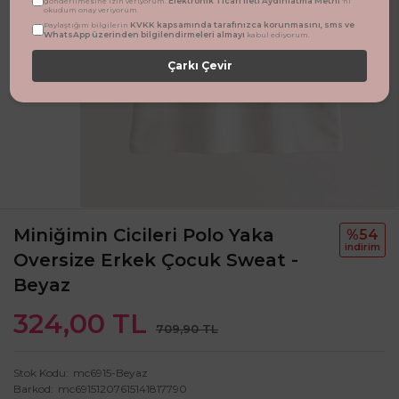
Elektronik Ticari İleti Aydınlatma Metni
gönderilmesine izin veriyorum.
'ni
okudum onay veriyorum.
KVKK kapsamında tarafınızca korunmasını, sms ve
Paylaştığım bilgilerin
WhatsApp üzerinden bilgilendirmeleri almayı
kabul ediyorum.
Çarkı Çevir
Miniğimin Cicileri Polo Yaka
%54
i̇ndi̇ri̇m
Oversize Erkek Çocuk Sweat -
Beyaz
324,00 TL
709,90 TL
Stok Kodu
mc6915-Beyaz
Barkod
mc69151207615141817790