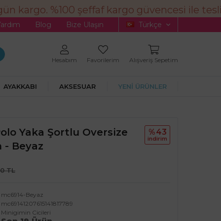
ün kargo. %100 şeffaf kargo güvencesi ile tesli
Yardım
Blog
Bize Ulaşın
Türkçe
Hesabım
Favorilerim
Alışveriş Sepetim
AYAKKABI
AKSESUAR
YENİ ÜRÜNLER
Polo Yaka Şortlu Oversize
%43
i̇ndi̇ri̇m
 - Beyaz
90 TL
mc6914-Beyaz
mc69141207615141817789
Minigimin Cicileri