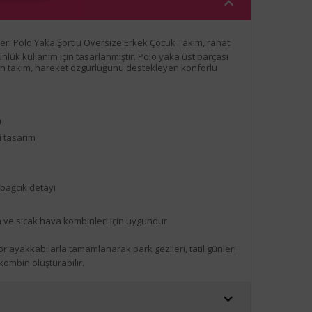
leri Polo Yaka Şortlu Oversize Erkek Çocuk Takım, rahat
lük kullanım için tasarlanmıştır. Polo yaka üst parçası
iren takım, hareket özgürlüğünü destekleyen konforlu
m
 tasarım
 bağcık detayı
 ve sıcak hava kombinleri için uygundur
r ayakkabılarla tamamlanarak park gezileri, tatil günleri
kombin oluşturabilir.