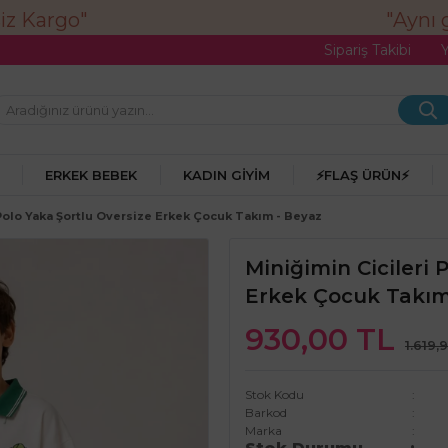
"Aynı g
Sipariş Takibi
ERKEK BEBEK
KADIN GIYIM
⚡FLAŞ ÜRÜN⚡
 Polo Yaka Şortlu Oversize Erkek Çocuk Takım - Beyaz
Miniğimin Cicileri 
Erkek Çocuk Takım
930,00 TL
1.619,
Stok Kodu
Barkod
Marka