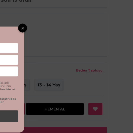
Son 19 Ürün
Beden Tablosu
açlarla
11 - 12 Yaş
13 - 14 Yaş
sine izin
latma Metni
arafınızca
den
EKLE
HEMEN AL