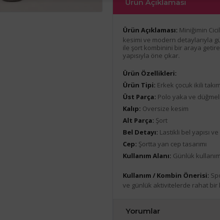
Ürün Açıklaması
Ürün Açıklaması:
Miniğimin Cici
kesimi ve modern detaylarıyla gün
ile şort kombinini bir araya get
yapısıyla öne çıkar.
Ürün Özellikleri:
Ürün Tipi:
Erkek çocuk ikili takı
Üst Parça:
Polo yaka ve düğmeli
Kalıp:
Oversize kesim
Alt Parça:
Şort
Bel Detayı:
Lastikli bel yapısı ve
Cep:
Şortta yan cep tasarımı
Kullanım Alanı:
Günlük kullanım
Kullanım / Kombin Önerisi:
Spo
ve günlük aktivitelerde rahat bir 
Yorumlar