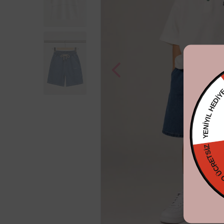
YENİYIL H
KARGO ÜCR