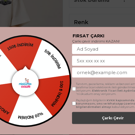
Stok Durumu
Renk
FIRSAT ÇARKI
Çarkı çevir indirimi KAZAN!
150₺ İNDİRİM
EDİYE
50₺ İNDİRİM
Beden
ETSİZ
Tanıtım, pazarlama, reklam ve benzeri am
7 - 8 Yaş
9 - 10 Yaş
tarafıma ticari elektronik ileti gönderilme
100 ₺ İNDİRİM
veriyorum.
Elektronik Ticari İleti Aydın
'ni okudum onay veriyorum.
Paylaştığım bilgilerin
KVKK kapsamında t
korunmasını, sms ve WhatsApp üzerin
bilgilendirmeleri almayı
kabul ediyorum.
SEPETE 
%20 İNDİRİM
Çarkı Çevir