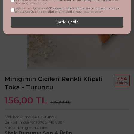
Elektronik Ticari İleti Aydınlatma Metni
gönderilmesine izin veriyorum.
'ni
okudum onay veriyorum.
KVKK kapsamında tarafınızca korunmasını, sms ve
Paylaştığım bilgilerin
WhatsApp üzerinden bilgilendirmeleri almayı
kabul ediyorum.
Çarkı Çevir
Miniğimin Cicileri Renkli Klipsli
%54
i̇ndi̇ri̇m
Toka - Turuncu
156,00 TL
339,90 TL
Stok Kodu
mc6948-Turuncu
Barkod
mc69481207615141817881
Marka
Minigimin Cicileri
Stok Durumu
Son 4 Ürün