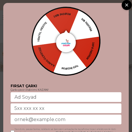
"Aynı gün kargo
150₺ İNDİRİM
50₺ İNDİRİM
YENİYIL HEDİYE
100 ₺ İNDİRİM
KARGO ÜCRETSİZ
%20 İNDİRİM
FIRSAT ÇARKI
Çarkı çevir indirimi KAZAN!
Tanıtım, pazarlama, reklam ve benzeri amaçlarla tarafıma ticari elektronik ileti