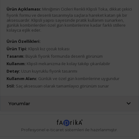
Ürün Açıklaması:
Miniğimin Cicileri Renkli Klipsli Toka, dikkat çekici
fiyonk formu ve desenli tasarımıyla saçlara hareket katan şık bir
aksesuardır. Klipsli yapısı sayesinde pratik kullanım sunarken,
günlük kombinlerden özel gün kombinlerine kadar farklı stillere
kolayca eşlik eder.
Ürün Özellikleri:
Ürün Tipi:
Klipsli kız çocuk tokası
Tasarım:
Büyük fiyonk formunda desenli görünüm
Kullanım:
Klipsli mekanizma ile kolay takılıp çıkarılabilir
Detay:
Uzun kuyruklu fiyonk tasarımı
Kullanım Alanı:
Günlük ve özel gün kombinlerine uygundur
Stil:
Saç aksesuarı olarak tamamlayıcı görünüm sunar
Yorumlar
Profesyonel
e-ticaret
sistemleri ile hazırlanmıştır.