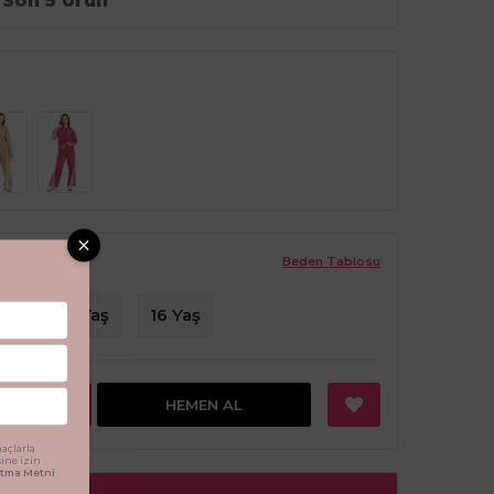
Son 5 Ürün
Beden Tablosu
aş
14 Yaş
16 Yaş
EKLE
HEMEN AL
açlarla
sine izin
latma Metni