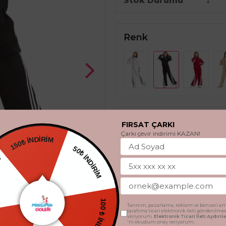
Stok Durumu
Renk
Beden
FIRSAT ÇARKI
Çarkı çevir indirimi KAZAN!
150₺ İNDİRİM
8 Yaş
10 Yaş
12 Y
50₺ İNDİRİM
DİYE
SEPETE 
100 ₺ İNDİRİM
Tanıtım, pazarlama, reklam ve benzeri am
tarafıma ticari elektronik ileti gönderilme
veriyorum.
Elektronik Ticari İleti Aydın
'ni okudum onay veriyorum.