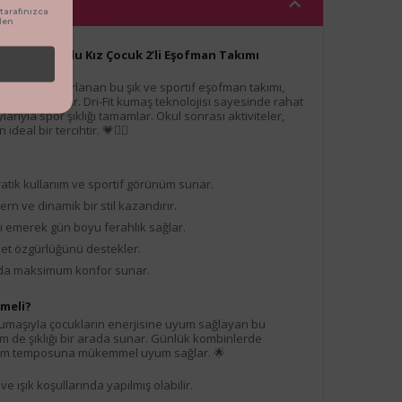
arafınızca
den
ri Fit Kapüşonlu Kız Çocuk 2’li Eşofman Takımı
ları için tasarlanan bu şık ve sportif eşofman takımı,
sıyla öne çıkar. Dri-Fit kumaş teknolojisi sayesinde rahat
larıyla spor şıklığı tamamlar. Okul sonrası aktiviteler,
deal bir tercihtir. 💗🏃‍♀️
ratik kullanım ve sportif görünüm sunar.
ern ve dinamik bir stil kazandırır.
ızlı emerek gün boyu ferahlık sağlar.
ket özgürlüğünü destekler.
mda maksimum konfor sunar.
meli?
kumaşıyla çocukların enerjisine uyum sağlayan bu
m de şıklığı bir arada sunar. Günlük kombinlerde
 yaşam temposuna mükemmel uyum sağlar. 🌟
e ışık koşullarında yapılmış olabilir.