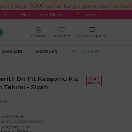
n kargo. %100 şeffaf kargo güvencesi ile tesli
Yardım
Blog
Bize Ulaşın
Türkçe
Hesabım
Favorilerim
Alışveriş Sepetim
AYAKKABI
AKSESUAR
YENİ ÜRÜNLER
eritli Dri Fit Kapşonlu Kız
%42
i̇ndi̇ri̇m
 Takımı - Siyah
90 TL
mc6192-Siyah
mc61921207615141816302
Minigimin Cicileri