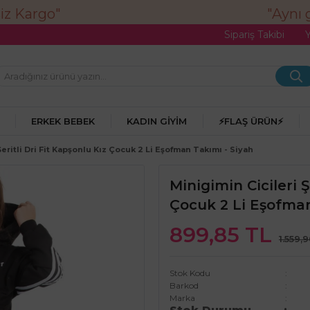
"Aynı gü
Sipariş Takibi
ERKEK BEBEK
KADIN GIYIM
⚡FLAŞ ÜRÜN⚡
Şeritli Dri Fit Kapşonlu Kız Çocuk 2 Li Eşofman Takımı - Siyah
Minigimin Cicileri Ş
Çocuk 2 Li Eşofman
899,85 TL
1.559,
Stok Kodu
Barkod
Marka