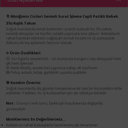
Ürün Açıklaması
🔖 Miniğimin Cicileri Sevimli Surat İşleme Cepli Patikli Bebek
3’lü Kışlık Takım
Soğuk havalarda minik bedenleri sıcacık tutacak bu 3’lü takım,
sevimli detayları ve konfor odaklı yapısıyla öne çıkıyor. Bebeklerin
rahat hareket etmesini sağlayan esnek kesimi ve içi yumuşacık
dokusu ile kış aylarının favorisi olacak.
✨ Ürün Özellikleri:
😊 Yüz figürlü sweatshirt – ön kısmında kanguru cep detayıyla hem
şık hem işlevsel.
👖 Renk bloklu, esnek bel yapısına sahip alt eşofman.
🧸 Peluş astarlı, kolay giyilebilir uyumlu patikler.
🎯 Kombin Önerisi:
Soğuk havalarda dış giyimle tamamlanarak tam bir kış kombini elde
edilebilir. Patikler, ev içi kullanımlar için de oldukça idealdir.
Not :
Ürünün renk tonu, farklı ışık koşullarında değişiklik
gösterebilir.
Miniklerimiz En Değerlilerimiz...
Kaliteli ve rahat kumaşlarla hazırlanmış şık tasarımlar.