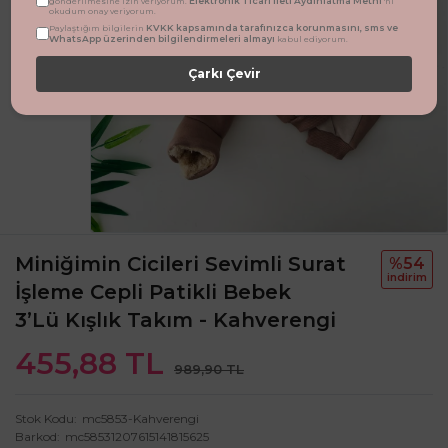
Elektronik Ticari İleti Aydınlatma Metni
gönderilmesine izin veriyorum.
'ni
okudum onay veriyorum.
KVKK kapsamında tarafınızca korunmasını, sms ve
Paylaştığım bilgilerin
WhatsApp üzerinden bilgilendirmeleri almayı
kabul ediyorum.
Çarkı Çevir
Miniğimin Cicileri Sevimli Surat
%54
i̇ndi̇ri̇m
İşleme Cepli Patikli Bebek
3’lü Kışlık Takım - Kahverengi
455,88 TL
989,90 TL
Stok Kodu
mc5853-Kahverengi
Barkod
mc58531207615141815625