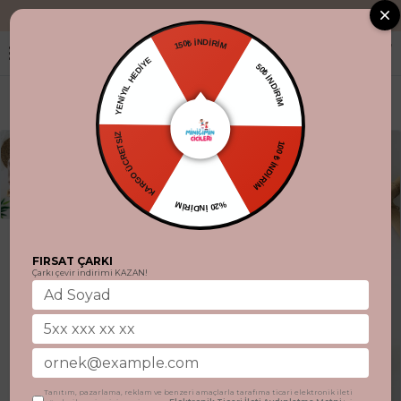
"Aynı gün kargo.
150₺ İNDİRİM
YENİYIL HEDİYE
50₺ İNDİRİM
KARGO ÜCRETSİZ
100 ₺ İNDİRİM
%20 İNDİRİM
FIRSAT ÇARKI
Çarkı çevir indirimi KAZAN!
Tanıtım, pazarlama, reklam ve benzeri amaçlarla tarafıma ticari elektronik ileti