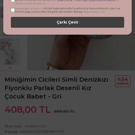
Elektronik Ticari İleti Aydınlatma Metni
gönderilmesine izin veriyorum.
'ni
okudum onay veriyorum.
KVKK kapsamında tarafınızca korunmasını, sms ve
Paylaştığım bilgilerin
WhatsApp üzerinden bilgilendirmeleri almayı
kabul ediyorum.
Çarkı Çevir
Miniğimin Cicileri Simli Denizkızı
%54
i̇ndi̇ri̇m
Fiyonklu Parlak Desenli Kız
Çocuk Babet - Gri
408,00 TL
889,90 TL
Stok Kodu
mc6364-Gri
Barkod
mc63641207615141817737