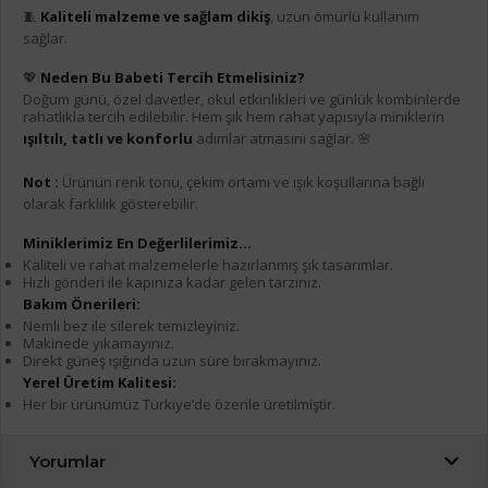
🧵
Kaliteli malzeme ve sağlam dikiş
, uzun ömürlü kullanım
sağlar.
💖
Neden Bu Babeti Tercih Etmelisiniz?
Doğum günü, özel davetler, okul etkinlikleri ve günlük kombinlerde
rahatlıkla tercih edilebilir. Hem şık hem rahat yapısıyla miniklerin
ışıltılı, tatlı ve konforlu
adımlar atmasını sağlar. 🌸
Not :
Ürünün renk tonu, çekim ortamı ve ışık koşullarına bağlı
olarak farklılık gösterebilir.
Miniklerimiz En Değerlilerimiz...
Kaliteli ve rahat malzemelerle hazırlanmış şık tasarımlar.
Hızlı gönderi ile kapınıza kadar gelen tarzınız.
Bakım Önerileri:
Nemli bez ile silerek temizleyiniz.
Makinede yıkamayınız.
Direkt güneş ışığında uzun süre bırakmayınız.
Yerel Üretim Kalitesi:
Her bir ürünümüz Türkiye’de özenle üretilmiştir.
Yorumlar