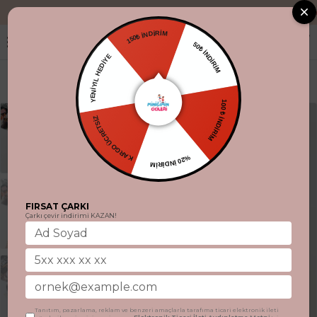
"Aynı gün kargo.
150₺ İNDİRİM
50₺ İNDİRİM
YENİYIL HEDİYE
100 ₺ İNDİRİM
KARGO ÜCRETSİZ
%20 İNDİRİM
FIRSAT ÇARKI
Çarkı çevir indirimi KAZAN!
Tanıtım, pazarlama, reklam ve benzeri amaçlarla tarafıma ticari elektronik ileti