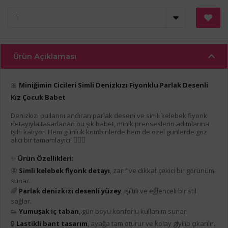
Ürün Açıklaması
🎀
Miniğimin Cicileri Simli Denizkızı Fiyonklu Parlak Desenli
Kız Çocuk Babet
Denizkızı pullarını andıran parlak deseni ve simli kelebek fiyonk
detayıyla tasarlanan bu şık babet, minik prenseslerin adımlarına
ışıltı katıyor. Hem günlük kombinlerde hem de özel günlerde göz
alıcı bir tamamlayıcı! 🧜‍♀️✨
✨
Ürün Özellikleri:
🦋
Simli kelebek fiyonk detayı
, zarif ve dikkat çekici bir görünüm
sunar.
🌈
Parlak denizkızı desenli yüzey
, ışıltılı ve eğlenceli bir stil
sağlar.
👟
Yumuşak iç taban
, gün boyu konforlu kullanım sunar.
🔒
Lastikli bant tasarım
, ayağa tam oturur ve kolay giyilip çıkarılır.