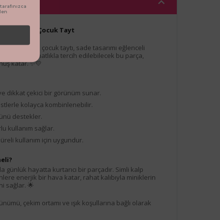
arafınızca
den
p Desenli Kız Çocuk Tayt
nen bu şık kız çocuk taytı, sade tasarımı eğlenceli
binlerde rahatlıkla tercih edilebilecek bu parça,
unuş katar. ✨💛
 ve dikkat çekici bir görünüm sunar.
 üstlerle kolayca kombinlenebilir.
ünü destekler.
lu kullanım sağlar.
süreli kullanım için uygundur.
eli?
a günlük hayatta kurtarıcı bir parçadır. Simli kalp
ere enerjik bir hava katar, rahat kalıbıyla miniklerin
i sağlar. 🌟
ümü, çekim ortamı ve ışık koşullarına bağlı olarak