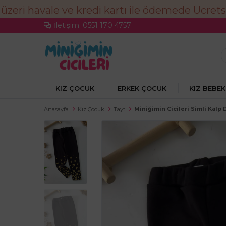
İletişim: 0551 170 4757
KIZ ÇOCUK
ERKEK ÇOCUK
KIZ BEBEK
Miniğimin Cicileri Simli Kalp
Anasayfa
Kız Çocuk
Tayt