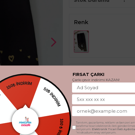
Stok Durumu
Renk
Beden
FIRSAT ÇARKI
Çarkı çevir indirimi KAZAN!
150₺ İNDİRİM
4 Yaş
5 Yaş
6 Ya
50₺ İNDİRİM
DİYE
SEPETE 
100 ₺ İNDİRİM
Tanıtım, pazarlama, reklam ve benzeri am
tarafıma ticari elektronik ileti gönderilme
veriyorum.
Elektronik Ticari İleti Aydın
'ni okudum onay veriyorum.