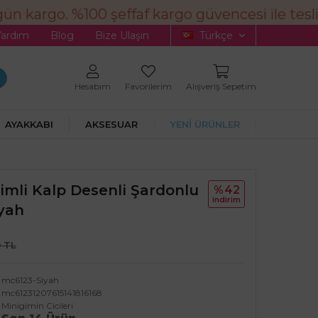
n kargo. %100 şeffaf kargo güvencesi ile tesli
Yardım
Blog
Bize Ulaşın
Türkçe
Hesabım
Favorilerim
Alışveriş Sepetim
AYAKKABI
AKSESUAR
YENİ ÜRÜNLER
Simli Kalp Desenli Şardonlu
%42
i̇ndi̇ri̇m
iyah
 TL
mc6123-Siyah
mc61231207615141816168
Minigimin Cicileri