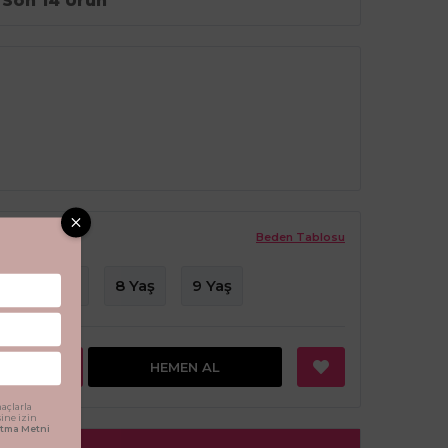
Son 14 Ürün
Beden Tablosu
ş
7 Yaş
8 Yaş
9 Yaş
EKLE
HEMEN AL
açlarla
sine izin
latma Metni