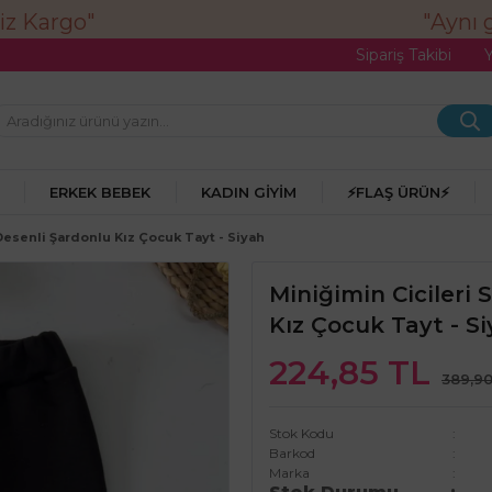
"Aynı gü
Sipariş Takibi
ERKEK BEBEK
KADIN GIYIM
⚡FLAŞ ÜRÜN⚡
 Desenli Şardonlu Kız Çocuk Tayt - Siyah
Miniğimin Cicileri 
Kız Çocuk Tayt - S
224,85 TL
389,90
Stok Kodu
Barkod
Marka