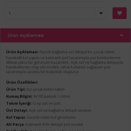
Ürün Açıklaması
Ürün Açıklaması:
Fiyonk bağlama sırt detaylı kız çocuk takım,
hareketli kol yapısı ve katmanlı şort tasarımıyla yaz kombinlerine
dikkat çekici bir görünüm kazandırır. Açık sırt ve bağlama detayıyla
hareketlenen crop üst modeli, rahat kullanım sağlayan şort
tasarımıyla uyumlu bir bütünlük oluşturur.
Ürün Özellikleri:
Ürün Tipi:
Kız çocuk keten takım
Kumaş Bilgisi:
%100 pamuk / cotton
Takım İçeriği:
Crop üst ve şort
Üst Detayı:
Açık sırt ve bağlama detaylı tasarım
Kol Yapısı:
Hacimli volan kol görünümü
Alt Parça:
Katmanlı fırfır detaylı şort modeli