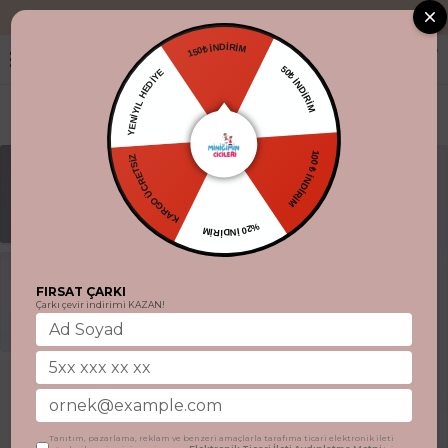
"Aynı gün kargo
150₺ İNDİRİM
YENİYIL HEDİYE
50₺ İNDİRİM
KARGO ÜCRETSİZ
100 ₺ İNDİRİM
%20 İNDİRİM
FIRSAT ÇARKI
Çarkı çevir indirimi KAZAN!
Tanıtım, pazarlama, reklam ve benzeri amaçlarla tarafıma ticari elektronik ileti