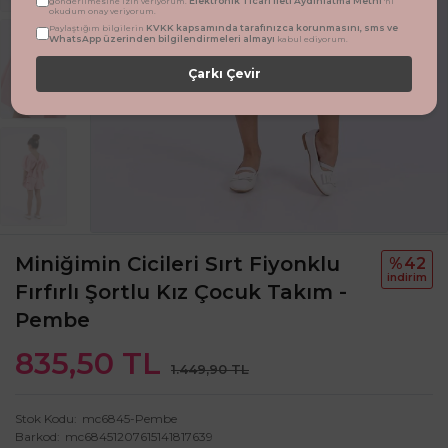
Elektronik Ticari İleti Aydınlatma Metni
gönderilmesine izin veriyorum.
'ni
okudum onay veriyorum.
KVKK kapsamında tarafınızca korunmasını, sms ve
Paylaştığım bilgilerin
WhatsApp üzerinden bilgilendirmeleri almayı
kabul ediyorum.
Çarkı Çevir
Miniğimin Cicileri Sırt Fiyonklu
%42
i̇ndi̇ri̇m
Fırfırlı Şortlu Kız Çocuk Takım -
Pembe
835,50 TL
1.449,90 TL
Stok Kodu
mc6845-Pembe
Barkod
mc68451207615141817639