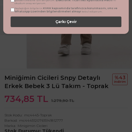
Elektronik Ticari İleti Aydınlatma Metni
gönderilmesine izin veriyorum.
'ni
okudum onay veriyorum.
KVKK kapsamında tarafınızca korunmasını, sms ve
Paylaştığım bilgilerin
WhatsApp üzerinden bilgilendirmeleri almayı
kabul ediyorum.
Çarkı Çevir
Miniğimin Cicileri Snpy Detaylı
%43
i̇ndi̇ri̇m
Erkek Bebek 3 Lü Takım - Toprak
734,85 TL
1.279,90 TL
Stok Kodu
mc4445-Toprak
Barkod
mc44451207615141812777
Marka
Minigimin Cicileri
Stok Durumu
Tükendi