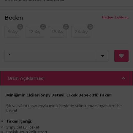
Beden
Beden Tablosu
9 Ay
12 Ay
18 Ay
24 Ay
Ürün Açıklaması
Miniğimin Cicileri Snpy Detaylı Erkek Bebek 3'lü Takım
Şık ve rahat tasarımıyla minik beylerin stilini tamamlayan özel bir
takım!
Takım İçeriği:
Snpy detaylı ceket
Baskılı uzun kollu tişört