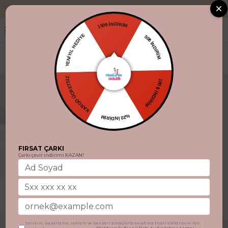
"Aynı gün kargo
150₺ İNDİRİM
YENİYIL HEDİYE
50₺ İNDİRİM
KARGO ÜCRETSİZ
100 ₺ İNDİRİM
%20 İNDİRİM
FIRSAT ÇARKI
Çarkı çevir indirimi KAZAN!
Tanıtım, pazarlama, reklam ve benzeri amaçlarla tarafıma ticari elektronik ileti