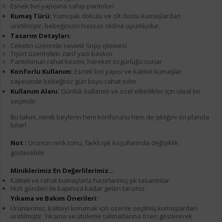
Esnek bel yapısına sahip pantolon
Kumaş Türü:
Yumuşak dokulu ve cilt dostu kumaşlardan
üretilmiştir, bebeğinizin hassas cildine uyumludur.
Tasarım Detayları:
Ceketin üzerinde sevimli Snpy işlemesi
Tişört üzerindeki zarif yazı baskısı
Pantolonun rahat kesimi, hareket özgürlüğü sunar
Konforlu Kullanım:
Esnek bel yapısı ve kaliteli kumaşlar
sayesinde bebeğiniz gün boyu rahat eder.
Kullanım Alanı:
Günlük kullanım ve özel etkinlikler için ideal bir
seçimdir.
Bu takım, minik beylerin hem konforunu hem de şıklığını ön planda
tutar!
Not :
Ürünün renk tonu, farklı ışık koşullarında değişiklik
gösterebilir.
Miniklerimiz En Değerlilerimiz...
Kaliteli ve rahat kumaşlarla hazırlanmış şık tasarımlar.
Hızlı gönderi ile kapınıza kadar gelen tarzınız.
Yıkama ve Bakım Önerileri:
Ürünlerimiz, kaliteyi korumak için özenle seçilmiş kumaşlardan
üretilmiştir. Yıkama ve ütüleme talimatlarına özen göstererek