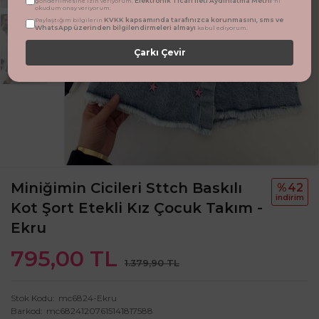
Elektronik Ticari İleti Aydınlatma Metni
gönderilmesine izin veriyorum.
'ni
okudum onay veriyorum.
KVKK kapsamında tarafınızca korunmasını, sms ve
Paylaştığım bilgilerin
WhatsApp üzerinden bilgilendirmeleri almayı
kabul ediyorum.
Çarkı Çevir
Miniğimin Cicileri Sttch Baskılı
%42
i̇ndi̇ri̇m
Kot Şort Etekli Kız Çocuk Takım -
Ekru
795,00 TL
1.379,90 TL
Stok Kodu
mc6824-Ekru
Barkod
mc68241207615141817588