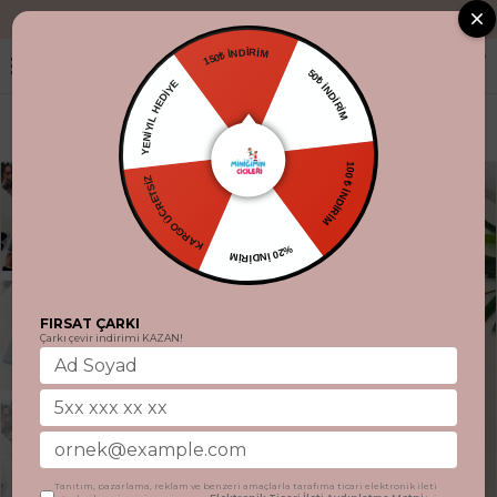
"Aynı gün kargo
150₺ İNDİRİM
YENİYIL HEDİYE
50₺ İNDİRİM
KARGO ÜCRETSİZ
100 ₺ İNDİRİM
%20 İNDİRİM
FIRSAT ÇARKI
Çarkı çevir indirimi KAZAN!
Tanıtım, pazarlama, reklam ve benzeri amaçlarla tarafıma ticari elektronik ileti