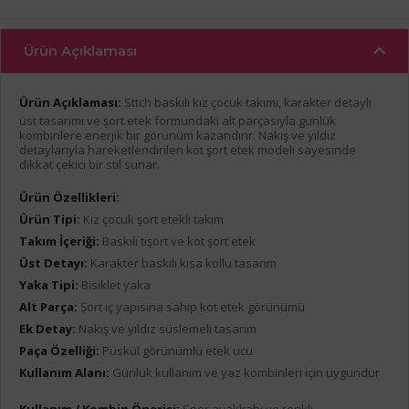
Ürün Açıklaması
Ürün Açıklaması:
Sttch baskılı kız çocuk takımı, karakter detaylı
üst tasarımı ve şort etek formundaki alt parçasıyla günlük
kombinlere enerjik bir görünüm kazandırır. Nakış ve yıldız
detaylarıyla hareketlendirilen kot şort etek modeli sayesinde
dikkat çekici bir stil sunar.
Ürün Özellikleri:
Ürün Tipi:
Kız çocuk şort etekli takım
Takım İçeriği:
Baskılı tişört ve kot şort etek
Üst Detayı:
Karakter baskılı kısa kollu tasarım
Yaka Tipi:
Bisiklet yaka
Alt Parça:
Şort iç yapısına sahip kot etek görünümü
Ek Detay:
Nakış ve yıldız süslemeli tasarım
Paça Özelliği:
Püskül görünümlü etek ucu
Kullanım Alanı:
Günlük kullanım ve yaz kombinleri için uygundur