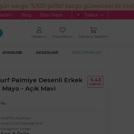
n kargo. %100 şeffaf kargo güvencesi ile tesli
Yardım
Blog
Bize Ulaşın
Türkçe
Hesabım
Favorilerim
Alışveriş Sepetim
AYAKKABI
AKSESUAR
YENİ ÜRÜNLER
Surf Palmiye Desenli Erkek
%43
i̇ndi̇ri̇m
 Mayo - Açık Mavi
 TL
mc6731-AcikMavi
mc67311207615141817410
Minigimin Cicileri