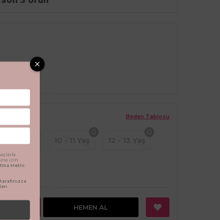
Son 3 Ürün
Beden Tablosu
8 - 9 Yaş
10 - 11 Yaş
12 - 13 Yaş
açlarla
sine izin
latma Metni
arafınızca
den
EKLE
HEMEN AL