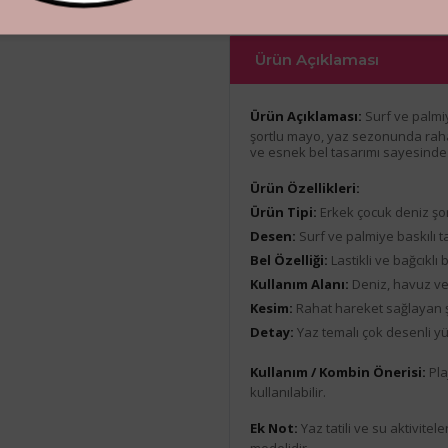
Ürün Açıklaması
Ürün Açıklaması:
Surf ve palmi
şortlu mayo, yaz sezonunda rahat 
ve esnek bel tasarımı sayesinde
Ürün Özellikleri:
Ürün Tipi:
Erkek çocuk deniz şo
Desen:
Surf ve palmiye baskılı 
Bel Özelliği:
Lastikli ve bağcıklı 
Kullanım Alanı:
Deniz, havuz ve 
Kesim:
Rahat hareket sağlayan 
Detay:
Yaz temalı çok desenli 
Kullanım / Kombin Önerisi:
Pla
kullanılabilir.
Ek Not:
Yaz tatili ve su aktivite