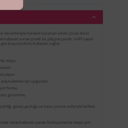
ye desenleriyle hareket kazanan erkek çocuk deniz
kullanım sunan pratik bir plaj parçasıdır. Hafif yapısı
 gün boyu konforlu kullanım sağlar.
rtlu mayo
tasarım
bel yapısı
plaj kullanımı için uygundur
şort formu
yüzey görünümü
j terliği, güneş gözlüğü ve basic yüzme üstleriyle birlikte
lerinde rahat kullanım sunan fonksiyonel bir mayo şort