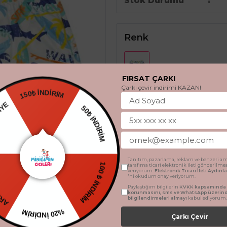
Stok Durumu
Renk
FIRSAT ÇARKI
Çarkı çevir indirimi KAZAN!
150₺ İNDİRİM
 HEDİYE
50₺ İNDİRİM
Beden
4 - 5 Yaş
6 - 7 Yaş
TSİZ
Tanıtım, pazarlama, reklam ve benzeri am
tarafıma ticari elektronik ileti gönderilme
100 ₺ İNDİRİM
veriyorum.
Elektronik Ticari İleti Aydın
14 - 15 Yaş
'ni okudum onay veriyorum.
Paylaştığım bilgilerin
KVKK kapsamında t
korunmasını, sms ve WhatsApp üzerin
bilgilendirmeleri almayı
kabul ediyorum.
%20 İNDİRİM
SEPETE 
Çarkı Çevir