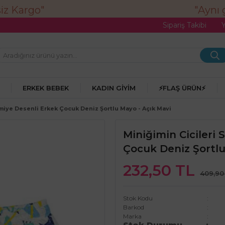
"Aynı gü
Sipariş Takibi
ERKEK BEBEK
KADIN GIYIM
⚡FLAŞ ÜRÜN⚡
lmiye Desenli Erkek Çocuk Deniz Şortlu Mayo - Açık Mavi
Miniğimin Cicileri 
Çocuk Deniz Şortlu
232,50 TL
409,90
Stok Kodu
Barkod
Marka