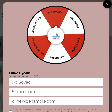
"Aynı gün kargo
150₺ İNDİRİM
YENİYIL HEDİYE
50₺ İNDİRİM
KARGO ÜCRETSİZ
100 ₺ İNDİRİM
%20 İNDİRİM
FIRSAT ÇARKI
Çarkı çevir indirimi KAZAN!
Tanıtım, pazarlama, reklam ve benzeri amaçlarla tarafıma ticari elektronik ileti