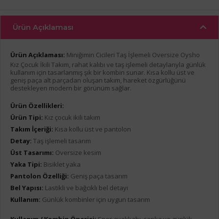
Ürün Açıklaması
Ürün Açıklaması:
Miniğimin Cicileri Taş İşlemeli Oversize Oysho
Kız Çocuk İkili Takım, rahat kalıbı ve taş işlemeli detaylarıyla günlük
kullanım için tasarlanmış şık bir kombin sunar. Kısa kollu üst ve
geniş paça alt parçadan oluşan takım, hareket özgürlüğünü
destekleyen modern bir görünüm sağlar.
Ürün Özellikleri:
Ürün Tipi:
Kız çocuk ikili takım
Takım İçeriği:
Kısa kollu üst ve pantolon
Detay:
Taş işlemeli tasarım
Üst Tasarımı:
Oversize kesim
Yaka Tipi:
Bisiklet yaka
Pantolon Özelliği:
Geniş paça tasarım
Bel Yapısı:
Lastikli ve bağcıklı bel detayı
Kullanım:
Günlük kombinler için uygun tasarım