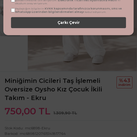
Elektronik Ticari İleti Aydınlatma Metni
gönderilmesine izin veriyorum.
'ni
okudum onay veriyorum.
KVKK kapsamında tarafınızca korunmasını, sms ve
Paylaştığım bilgilerin
WhatsApp üzerinden bilgilendirmeleri almayı
kabul ediyorum.
Çarkı Çevir
Miniğimin Cicileri Taş İşlemeli
%43
i̇ndi̇ri̇m
Oversize Oysho Kız Çocuk İkili
Takım - Ekru
750,00 TL
1.309,90 TL
Stok Kodu
mc6898-Ekru
Barkod
mc68981207615141817764