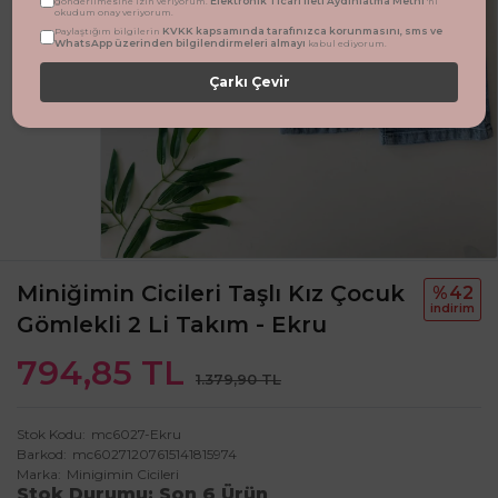
Elektronik Ticari İleti Aydınlatma Metni
gönderilmesine izin veriyorum.
'ni
okudum onay veriyorum.
KVKK kapsamında tarafınızca korunmasını, sms ve
Paylaştığım bilgilerin
WhatsApp üzerinden bilgilendirmeleri almayı
kabul ediyorum.
Çarkı Çevir
Miniğimin Cicileri Taşlı Kız Çocuk
%42
i̇ndi̇ri̇m
Gömlekli 2 Li Takım - Ekru
794,85 TL
1.379,90 TL
Stok Kodu
mc6027-Ekru
Barkod
mc60271207615141815974
Marka
Minigimin Cicileri
Stok Durumu
Son 6 Ürün