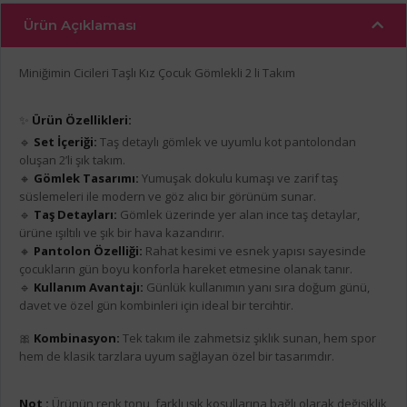
Ürün Açıklaması
Miniğimin Cicileri Taşlı Kız Çocuk Gömlekli 2 li Takım
✨
Ürün Özellikleri:
🔹
Set İçeriği:
Taş detaylı gömlek ve uyumlu kot pantolondan
oluşan 2’li şık takım.
🔸
Gömlek Tasarımı:
Yumuşak dokulu kumaşı ve zarif taş
süslemeleri ile modern ve göz alıcı bir görünüm sunar.
🔹
Taş Detayları:
Gömlek üzerinde yer alan ince taş detaylar,
ürüne ışıltılı ve şık bir hava kazandırır.
🔸
Pantolon Özelliği:
Rahat kesimi ve esnek yapısı sayesinde
çocukların gün boyu konforla hareket etmesine olanak tanır.
🔹
Kullanım Avantajı:
Günlük kullanımın yanı sıra doğum günü,
davet ve özel gün kombinleri için ideal bir tercihtir.
🎀
Kombinasyon:
Tek takım ile zahmetsiz şıklık sunan, hem spor
hem de klasik tarzlara uyum sağlayan özel bir tasarımdır.
Not :
Ürünün renk tonu, farklı ışık koşullarına bağlı olarak değişiklik