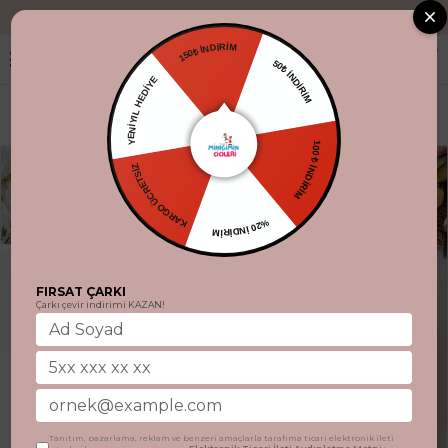
"Aynı gün kargo
150₺ İNDİRİM
50₺ İNDİRİM
YENİYIL HEDİYE
100 ₺ İNDİRİM
KARGO ÜCRETSİZ
%20 İNDİRİM
FIRSAT ÇARKI
Çarkı çevir indirimi KAZAN!
Tanıtım, pazarlama, reklam ve benzeri amaçlarla tarafıma ticari elektronik ileti