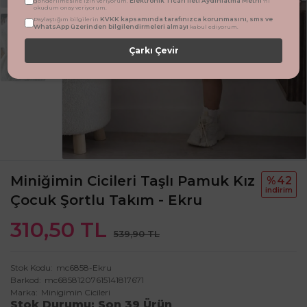
Elektronik Ticari İleti Aydınlatma Metni
gönderilmesine izin veriyorum.
'ni
okudum onay veriyorum.
KVKK kapsamında tarafınızca korunmasını, sms ve
Paylaştığım bilgilerin
WhatsApp üzerinden bilgilendirmeleri almayı
kabul ediyorum.
Çarkı Çevir
Miniğimin Cicileri Taşlı Pamuk Kız
%42
i̇ndi̇ri̇m
Çocuk Şortlu Takım - Ekru
310,50 TL
539,90 TL
Stok Kodu
mc6858-Ekru
Barkod
mc68581207615141817671
Marka
Minigimin Cicileri
Stok Durumu
Son 39 Ürün