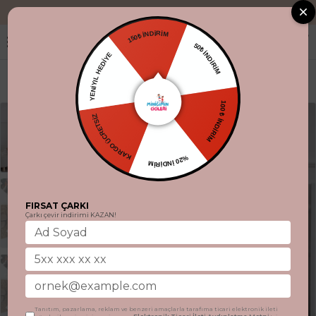
"Aynı gün kargo
150₺ İNDİRİM
50₺ İNDİRİM
YENİYIL HEDİYE
100 ₺ İNDİRİM
KARGO ÜCRETSİZ
%20 İNDİRİM
FIRSAT ÇARKI
Çarkı çevir indirimi KAZAN!
Tanıtım, pazarlama, reklam ve benzeri amaçlarla tarafıma ticari elektronik ileti