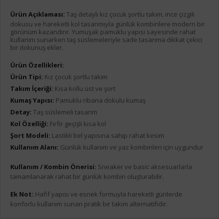
Ürün Açıklaması:
Taş detaylı kız çocuk şortlu takım, ince çizgili
dokusu ve hareketli kol tasarımıyla günlük kombinlere modern bir
görünüm kazandırır. Yumuşak pamuklu yapısı sayesinde rahat
kullanım sunarken taş süslemeleriyle sade tasarıma dikkat çekici
bir dokunuş ekler.
Ürün Özellikleri:
Ürün Tipi:
Kız çocuk şortlu takım
Takım İçeriği:
Kısa kollu üst ve şort
Kumaş Yapısı:
Pamuklu ribana dokulu kumaş
Detay:
Taş süslemeli tasarım
Kol Özelliği:
Fırfır geçişli kısa kol
Şort Modeli:
Lastikli bel yapısına sahip rahat kesim
Kullanım Alanı:
Günlük kullanım ve yaz kombinleri için uygundur
Kullanım / Kombin Önerisi:
Sneaker ve basic aksesuarlarla
tamamlanarak rahat bir günlük kombin oluşturabilir.
Ek Not:
Hafif yapısı ve esnek formuyla hareketli günlerde
konforlu kullanım sunan pratik bir takım alternatifidir.