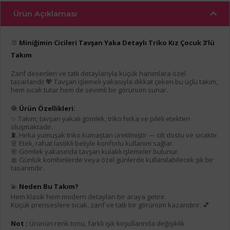
Ürün Açıklaması
🐰
Miniğimin Cicileri Tavşan Yaka Detaylı Triko Kız Çocuk 3’lü
Takım
Zarif desenleri ve tatlı detaylarıyla küçük hanımlara özel
tasarlandı! 💖 Tavşan işlemeli yakasıyla dikkat çeken bu üçlü takım,
hem sıcak tutar hem de sevimli bir görünüm sunar.
🧶
Ürün Özellikleri:
✨ Takım; tavşan yakalı gömlek, triko hırka ve pileli etekten
oluşmaktadır.
🧵 Hırka yumuşak triko kumaştan üretilmiştir — cilt dostu ve sıcaktır.
👗 Etek, rahat lastikli beliyle konforlu kullanım sağlar.
🌸 Gömlek yakasında tavşan kulaklı işlemeler bulunur.
🎀 Günlük kombinlerde veya özel günlerde kullanılabilecek şık bir
tasarımdır.
💫
Neden Bu Takım?
Hem klasik hem modern detayları bir araya getirir.
Küçük prenseslere sıcak, zarif ve tatlı bir görünüm kazandırır. 💕
Not :
Ürünün renk tonu, farklı ışık koşullarında değişiklik