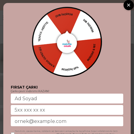
"Aynı gün kargo
150₺ İNDİRİM
YENİYIL HEDİYE
50₺ İNDİRİM
KARGO ÜCRETSİZ
100 ₺ İNDİRİM
%20 İNDİRİM
FIRSAT ÇARKI
Çarkı çevir indirimi KAZAN!
Tanıtım, pazarlama, reklam ve benzeri amaçlarla tarafıma ticari elektronik ileti