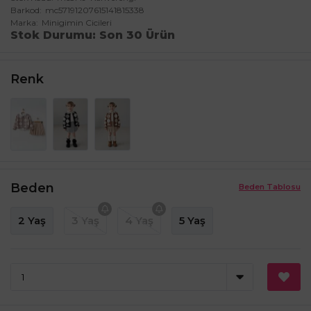
Barkod
mc57191207615141815338
Marka
Minigimin Cicileri
Stok Durumu
Son 30 Ürün
Renk
Beden
Beden Tablosu
2 Yaş
3 Yaş
4 Yaş
5 Yaş