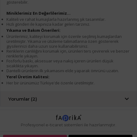
gösterebilir.
Miniklerimiz En Değerlilerimiz...
Kaliteli ve rahat kumaşlarla hazırlanmış şık tasarımlar.
Hızlı gönderi ile kapınıza kadar gelen tarzınız.
Yıkama ve Bakım Önerileri:
Ürünlerimiz, kaliteyi korumak için özenle seçilmiş kumaşlardan
üretilmiştir. Yıkama ve ütüleme talimatlarına özen göstererek
giysilerinizi daha uzun süre kullanabilirsiniz.
Renklerin canlılığını korumak için, ürünleri ters çevirerek ve benzer
renklerle yıkayın.
Fosforlu baskı, aksesuar veya nakış içeren ürünleri düşük
sıcaklıkta yıkayın.
Dantelli ürünlerin ilk yıkamasını elde yaparak ömrünü uzatın.
Yerel Üretim Kalitesi:
Her bir ürünümüz Türkiye'de özenle üretilmiştir.
Yorumlar (2)
Profesyonel
e-ticaret
sistemleri ile hazırlanmıştır.