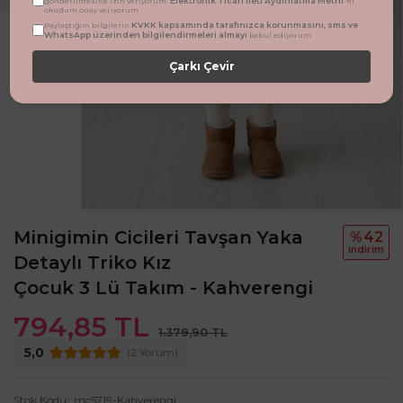
Elektronik Ticari İleti Aydınlatma Metni
gönderilmesine izin veriyorum.
'ni
okudum onay veriyorum.
KVKK kapsamında tarafınızca korunmasını, sms ve
Paylaştığım bilgilerin
WhatsApp üzerinden bilgilendirmeleri almayı
kabul ediyorum.
Çarkı Çevir
Minigimin Cicileri Tavşan Yaka
%42
i̇ndi̇ri̇m
Detaylı Triko Kız
Çocuk 3 Lü Takım - Kahverengi
794,85 TL
1.379,90 TL
5,0
(2 Yorum)
Stok Kodu
mc5719-Kahverengi